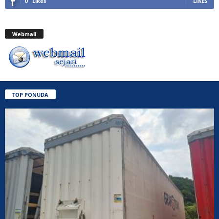
0
Likes
LIKES
Webmail
TOP PONUDA