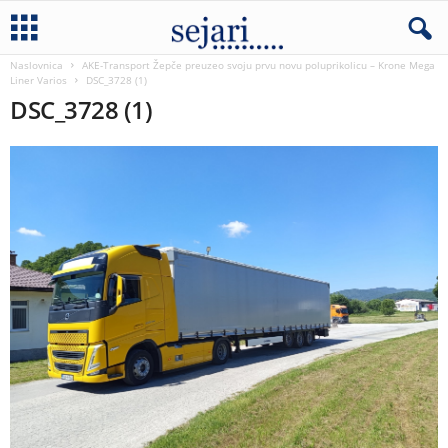
Naslovnica
AKE-Transport Žepče preuzeo svoju prvu novu poluprikolicu – Krone Mega
Liner Varios
DSC_3728 (1)
DSC_3728 (1)