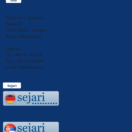
Info
Sejari d.o.o. Sarajevo
Blažuj 78,
71215 Blažuj - Sarajevo
Bosna i Hercegovina
Centrala:
Tel: +387 33 770 300
Fax: +387 33 770 301
e-mail: info@sejari.ba
Sejari