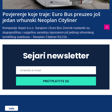
Povjerenje koje traje: Euro Bus preuzeo još
jedan vrhunski Neoplan Cityliner
0
Kompanije Sejari d.o.o. Sarajevo i Euro Bus Zvornik nastavile su
dugogodišnju i uspješnu saradnju isporukom još jednog vrhunskog
turističkog autobusa – Neoplan Cityliner N1216...
Sejari newsletter
Info