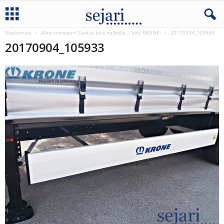
Naslovnica
Almy transport Zenica bira najbolje – bira KRONE!
20170904_105933
20170904_105933