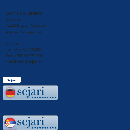
Sejari d.o.o. Sarajevo
Blažuj 78,
71215 Blažuj - Sarajevo
Bosna i Hercegovina
Centrala:
Tel: +387 33 770 300
Fax: +387 33 770 301
e-mail: info@sejari.ba
Sejari