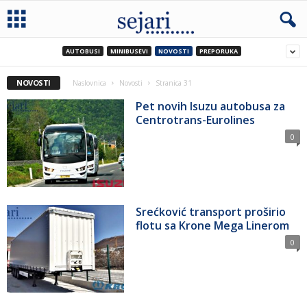
AUTOBUSI
MINIBUSEVI
NOVOSTI
PREPORUKA
NOVOSTI
Naslovnica
Novosti
Stranica 31
Pet novih Isuzu autobusa za
Centrotrans-Eurolines
0
Srećković transport proširio
flotu sa Krone Mega Linerom
0