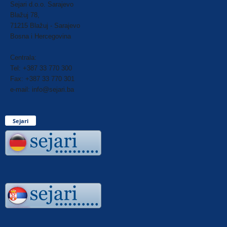
Sejari d.o.o. Sarajevo
Blažuj 78,
71215 Blažuj - Sarajevo
Bosna i Hercegovina
Centrala:
Tel: +387 33 770 300
Fax: +387 33 770 301
e-mail: info@sejari.ba
Sejari