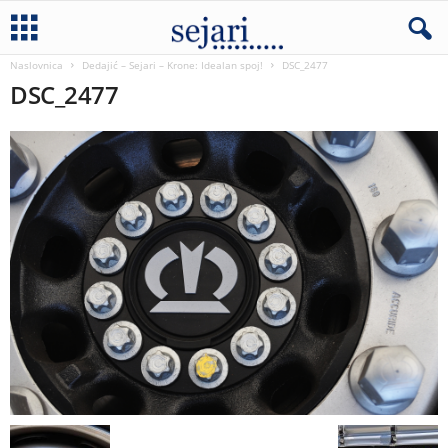
Naslovnica
Dedajić – Sejari – Krone: Idealan spoj!
DSC_2477
DSC_2477