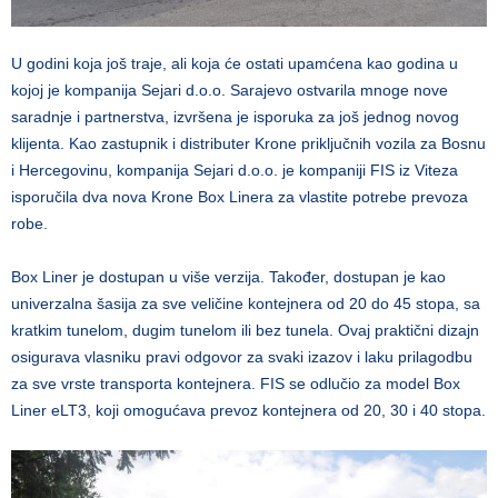
U godini koja još traje, ali koja će ostati upamćena kao godina u
kojoj je kompanija Sejari d.o.o. Sarajevo ostvarila mnoge nove
saradnje i partnerstva, izvršena je isporuka za još jednog novog
klijenta. Kao zastupnik i distributer Krone priključnih vozila za Bosnu
i Hercegovinu, kompanija Sejari d.o.o. je kompaniji FIS iz Viteza
isporučila dva nova Krone Box Linera za vlastite potrebe prevoza
robe.
Box Liner je dostupan u više verzija. Također, dostupan je kao
univerzalna šasija za sve veličine kontejnera od 20 do 45 stopa, sa
kratkim tunelom, dugim tunelom ili bez tunela. Ovaj praktični dizajn
osigurava vlasniku pravi odgovor za svaki izazov i laku prilagodbu
za sve vrste transporta kontejnera. FIS se odlučio za model Box
Liner eLT3, koji omogućava prevoz kontejnera od 20, 30 i 40 stopa.