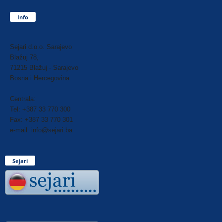
Info
Sejari d.o.o. Sarajevo
Blažuj 78,
71215 Blažuj - Sarajevo
Bosna i Hercegovina
Centrala:
Tel: +387 33 770 300
Fax: +387 33 770 301
e-mail: info@sejari.ba
Sejari