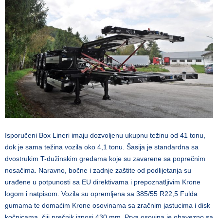
Isporučeni Box Lineri imaju dozvoljenu ukupnu težinu od 41 tonu,
dok je sama težina vozila oko 4,1 tonu. Šasija je standardna sa
dvostrukim T-dužinskim gredama koje su zavarene sa poprečnim
nosačima. Naravno, bočne i zadnje zaštite od podlijetanja su
urađene u potpunosti sa EU direktivama i prepoznatljivim Krone
logom i natpisom. Vozila su opremljena sa 385/55 R22,5 Fulda
gumama te domaćim Krone osovinama sa zračnim jastucima i disk
kočnicama, čiji prečnik iznosi 430 mm. Prva osovina je obavezno sa