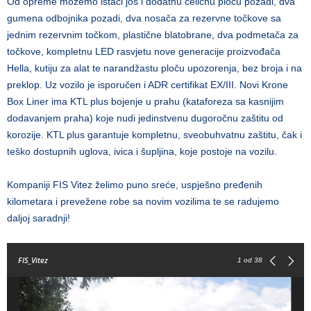
Od opreme možemo istaći još i dodatnu čeličnu ploču pozadi, dva
gumena odbojnika pozadi, dva nosača za rezervne točkove sa
jednim rezervnim točkom, plastične blatobrane, dva podmetača za
točkove, kompletnu LED rasvjetu nove generacije proizvođača
Hella, kutiju za alat te narandžastu ploču upozorenja, bez broja i na
preklop. Uz vozilo je isporučen i ADR certifikat EX/III. Novi Krone
Box Liner ima KTL plus bojenje u prahu (kataforeza sa kasnijim
dodavanjem praha) koje nudi jedinstvenu dugoročnu zaštitu od
korozije. KTL plus garantuje kompletnu, sveobuhvatnu zaštitu, čak i
teško dostupnih uglova, ivica i šupljina, koje postoje na vozilu.
Kompaniji FIS Vitez želimo puno sreće, uspješno pređenih
kilometara i prevežene robe sa novim vozilima te se radujemo
daljoj saradnji!
FIS_Vitez
1
od 38