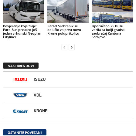
Povjerenje koje traje:
Persel Srebrenik se
Isporučeno 25 Isuzu
Euro Bus preuzeo još
odlučio za prvu novu
vozila za bolji gradski
jedan vrhunski Neoplan
Krone poluprikolicu
saobraćaj Kantona
Cityliner
Sarajevo
NAŠI BRENDOVI
ISUZU
VDL
KRONE
OSTANITE POVEZANI