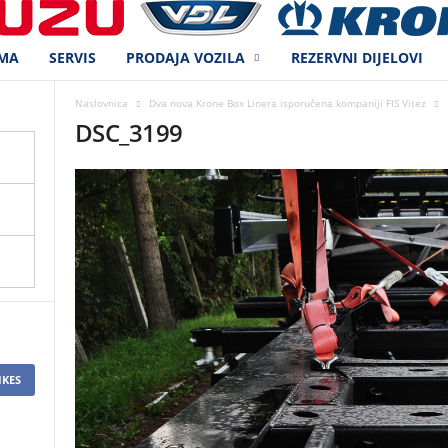
MA
SERVIS
PRODAJA VOZILA
REZERVNI DIJELOVI
Naslovnica
Dva nova Krone Box Linera isporučena kompaniji FIS Vitez
DSC_3199
IKES