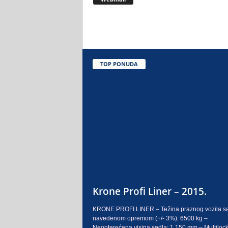
.
o
.
TOP PONUDA
S
a
r
a
j
e
Krone Profi Liner – 2015.
v
KRONE PROFI LINER – Težina praznog vozila s
navedenom opremom (+/- 3%): 6500 kg –
o
Neopterećena visina sedla: 1.150 mm – Multilock