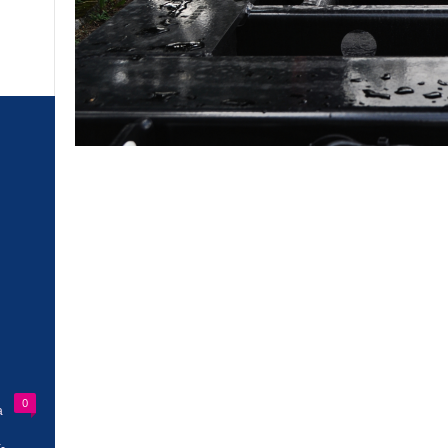
0
a
-