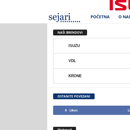
POČETNA
O NA
S
e
NAŠI BRENDOVI
j
ISUZU
a
VDL
r
KRONE
i
d
OSTANITE POVEZANI
.
0
Likes
L
o
Webmail