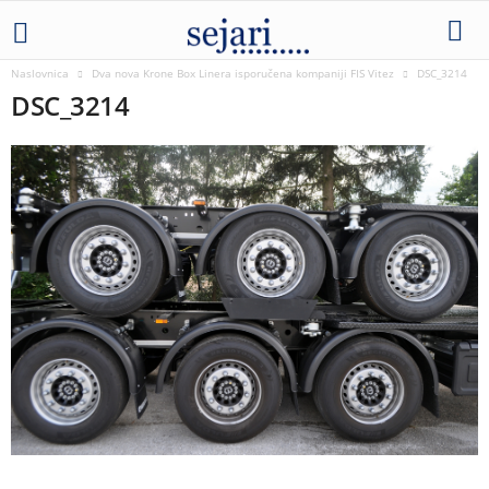
Naslovnica
Dva nova Krone Box Linera isporučena kompaniji FIS Vitez
DSC_3214
DSC_3214