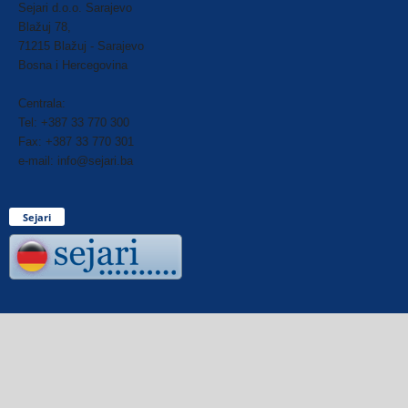
Sejari d.o.o. Sarajevo
Blažuj 78,
71215 Blažuj - Sarajevo
Bosna i Hercegovina
Centrala:
Tel: +387 33 770 300
Fax: +387 33 770 301
e-mail: info@sejari.ba
Sejari