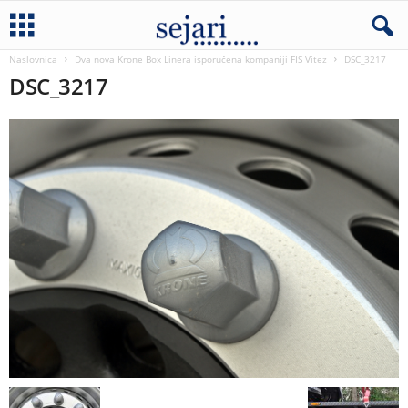
Naslovnica
Dva nova Krone Box Linera isporučena kompaniji FIS Vitez
DSC_3217
DSC_3217