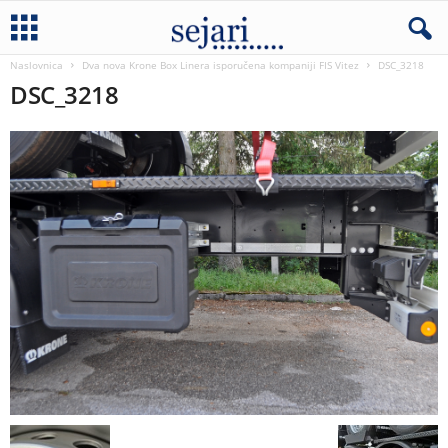
Naslovnica
Dva nova Krone Box Linera isporučena kompaniji FIS Vitez
DSC_3218
DSC_3218