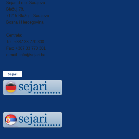
Sejari d.o.o. Sarajevo
Blažuj 78,
71215 Blažuj - Sarajevo
Bosna i Hercegovina
Centrala:
Tel: +387 33 770 300
Fax: +387 33 770 301
e-mail: info@sejari.ba
Sejari