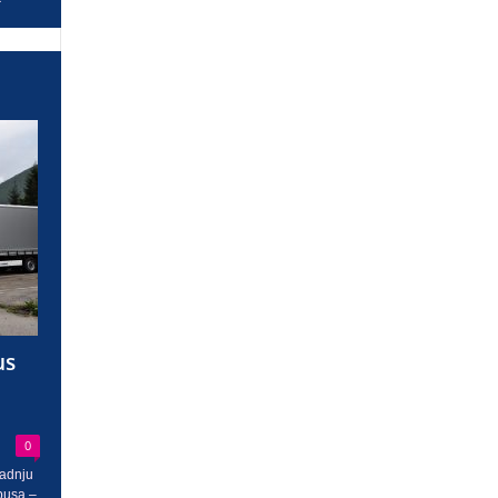
us
0
radnju
busa –