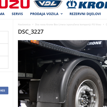
MA
SERVIS
PRODAJA VOZILA
REZERVNI DIJELOVI
Naslovnica
Dva nova Krone Box Linera isporučena kompaniji FIS Vitez
DSC_3227
IKES