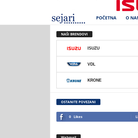
POČETNA
O NA
S
e
NAŠI BRENDOVI
j
ISUZU
a
VDL
r
KRONE
i
d
OSTANITE POVEZANI
.
0
Likes
L
o
Webmail