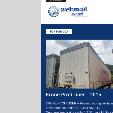
.
o
.
TOP PONUDA
S
a
r
a
j
e
Krone Profi Liner – 2015.
v
KRONE PROFI LINER – Težina praznog vozila s
navedenom opremom (+/- 3%): 6500 kg –
o
Neopterećena visina sedla: 1.150 mm – Multilock