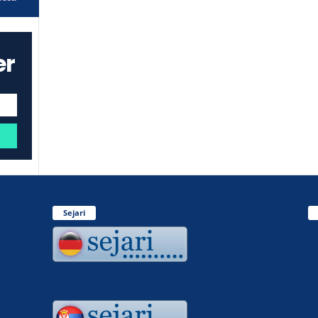
er
Sejari