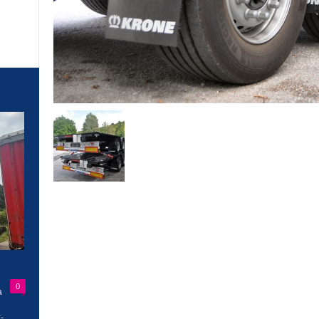
0
a
-