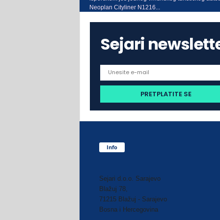
Neoplan Cityliner N1216...
Sejari newslett
Info
Sejari d.o.o. Sarajevo
Blažuj 78,
71215 Blažuj - Sarajevo
Bosna i Hercegovina