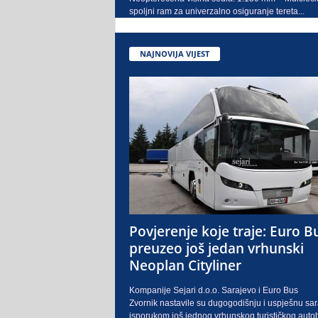
spoljni ram za univerzalno osiguranje tereta...
NAJNOVIJA VIJEST
Povjerenje koje traje: Euro B
preuzeo još jedan vrhunski
Neoplan Cityliner
Kompanije Sejari d.o.o. Sarajevo i Euro Bus
Zvornik nastavile su dugogodišnju i uspješnu sa
isporukom još jednog vrhunskog turističkog auto