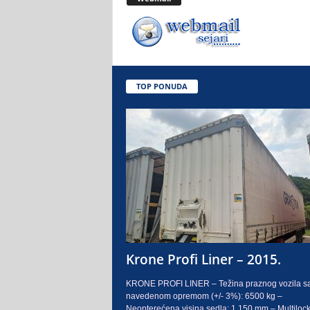
.
o
.
TOP PONUDA
S
a
r
a
j
e
Krone Profi Liner – 2015.
v
KRONE PROFI LINER – Težina praznog vozila s
navedenom opremom (+/- 3%): 6500 kg –
o
Neopterećena visina sedla: 1.150 mm – Multilock