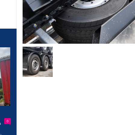
0
a
-