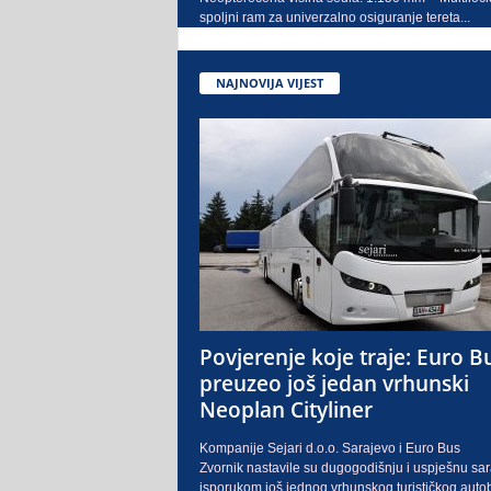
spoljni ram za univerzalno osiguranje tereta...
NAJNOVIJA VIJEST
Povjerenje koje traje: Euro B
preuzeo još jedan vrhunski
Neoplan Cityliner
Kompanije Sejari d.o.o. Sarajevo i Euro Bus
Zvornik nastavile su dugogodišnju i uspješnu sa
isporukom još jednog vrhunskog turističkog auto