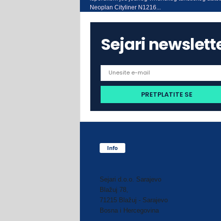
Neoplan Cityliner N1216...
Sejari newslett
Info
Sejari d.o.o. Sarajevo
Blažuj 78,
71215 Blažuj - Sarajevo
Bosna i Hercegovina