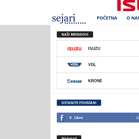
POČETNA
O NA
S
e
NAŠI BRENDOVI
j
ISUZU
a
VDL
r
KRONE
i
d
OSTANITE POVEZANI
.
0
Likes
L
o
Webmail