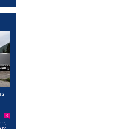
us
0
radnju
busa –