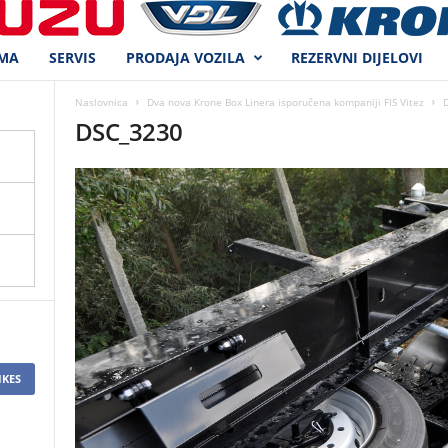
MA
SERVIS
PRODAJA VOZILA
REZERVNI DIJELOVI
Naslovnica
Dva nova Krone Box Linera isporučena kompaniji FIS Vitez
DSC_3230
IKES