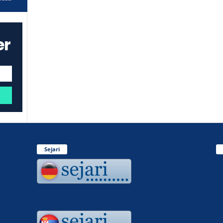
er
Sejari