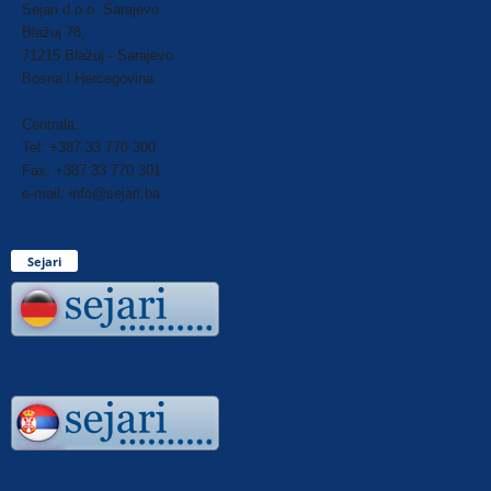
Sejari d.o.o. Sarajevo
Blažuj 78,
71215 Blažuj - Sarajevo
Bosna i Hercegovina
Centrala:
Tel: +387 33 770 300
Fax: +387 33 770 301
e-mail: info@sejari.ba
Sejari