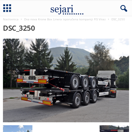
Naslovnica
Dva nova Krone Box Linera isporučena kompaniji FIS Vitez
DSC_3250
DSC_3250