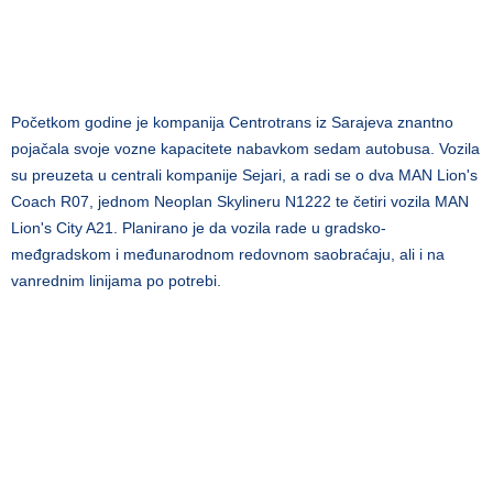
Početkom godine je kompanija Centrotrans iz Sarajeva znantno
pojačala svoje vozne kapacitete nabavkom sedam autobusa. Vozila
su preuzeta u centrali kompanije Sejari, a radi se o dva MAN Lion's
Coach R07, jednom Neoplan Skylineru N1222 te četiri vozila MAN
Lion's City A21. Planirano je da vozila rade u gradsko-
međgradskom i međunarodnom redovnom saobraćaju, ali i na
vanrednim linijama po potrebi.