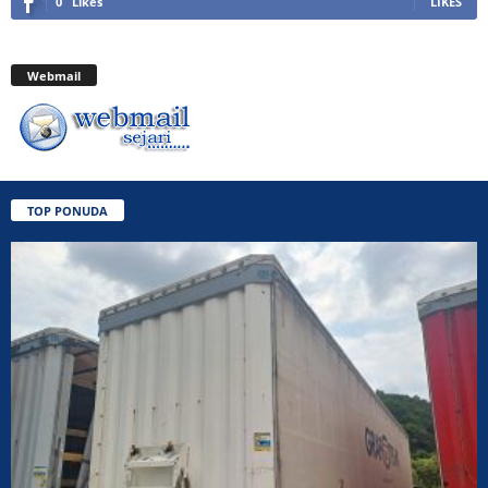
0
Likes
LIKES
Webmail
TOP PONUDA