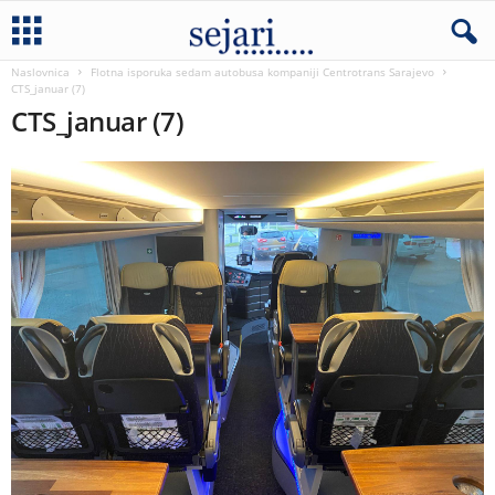
Naslovnica
Flotna isporuka sedam autobusa kompaniji Centrotrans Sarajevo
CTS_januar (7)
CTS_januar (7)