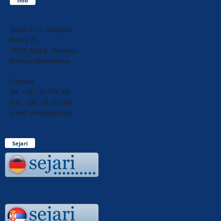
Info
Sejari d.o.o. Sarajevo
Blažuj 78,
71215 Blažuj - Sarajevo
Bosna i Hercegovina
Centrala:
Tel: +387 33 770 300
Fax: +387 33 770 301
e-mail: info@sejari.ba
Sejari