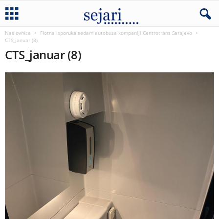
Naslovnica
Flotna isporuka sedam autobusa kompaniji Centrotrans Sarajevo
CTS_januar (8)
CTS_januar (8)