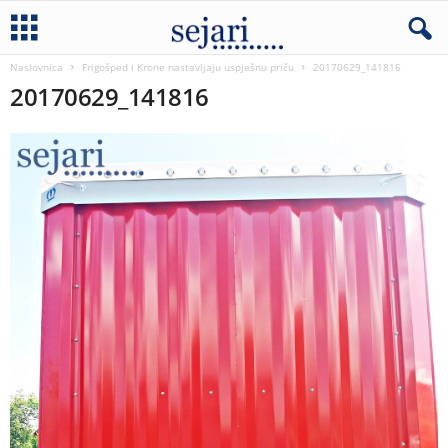
Naslovnica
Frigošped i Krone nastavljaju uspješnu priču
20170629_141816
20170629_141816