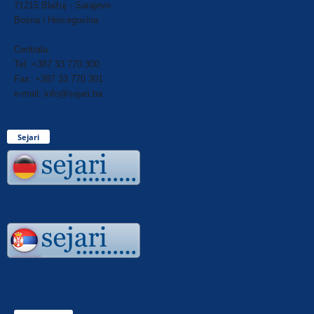
71215 Blažuj - Sarajevo
Bosna i Hercegovina
Centrala:
Tel: +387 33 770 300
Fax: +387 33 770 301
e-mail: info@sejari.ba
Sejari