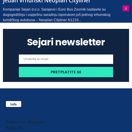
jedan vrhunski Neoplan Cityliner
0
Kompanije Sejari d.o.o. Sarajevo i Euro Bus Zvornik nastavile su
dugogodišnju i uspješnu saradnju isporukom još jednog vrhunskog
turističkog autobusa – Neoplan Cityliner N1216...
Sejari newsletter
Info
Sejari d.o.o. Sarajevo
Blažuj 78,