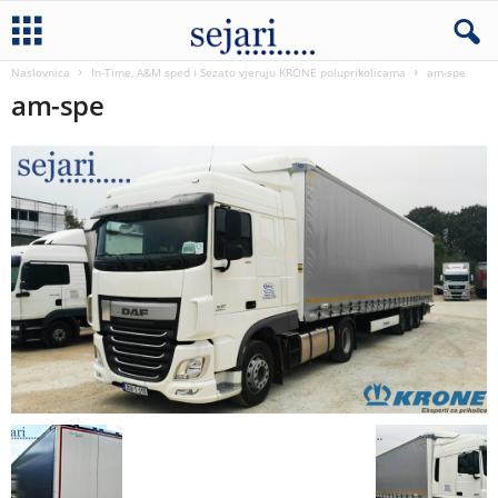
Naslovnica
In-Time, A&M sped i Sezato vjeruju KRONE poluprikolicama
am-spe
am-spe