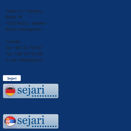
Sejari d.o.o. Sarajevo
Blažuj 78,
71215 Blažuj - Sarajevo
Bosna i Hercegovina
Centrala:
Tel: +387 33 770 300
Fax: +387 33 770 301
e-mail: info@sejari.ba
Sejari