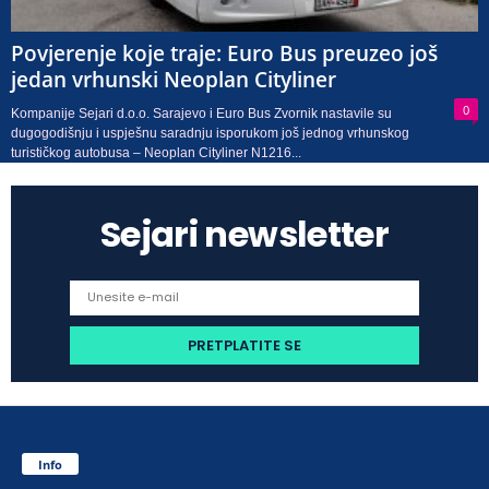
Povjerenje koje traje: Euro Bus preuzeo još
jedan vrhunski Neoplan Cityliner
0
Kompanije Sejari d.o.o. Sarajevo i Euro Bus Zvornik nastavile su
dugogodišnju i uspješnu saradnju isporukom još jednog vrhunskog
turističkog autobusa – Neoplan Cityliner N1216...
Sejari newsletter
Info