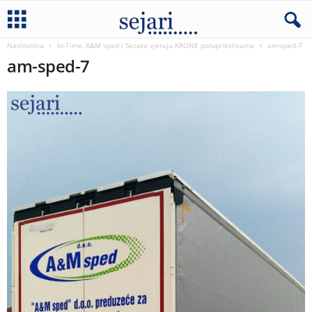
Naslovnica
In-Time, A&M sped i Sezato vjeruju KRONE poluprikolicama
am-sped-7
am-sped-7