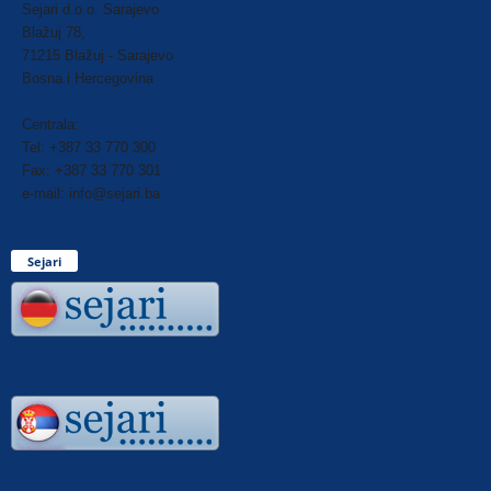
Sejari d.o.o. Sarajevo
Blažuj 78,
71215 Blažuj - Sarajevo
Bosna i Hercegovina
Centrala:
Tel: +387 33 770 300
Fax: +387 33 770 301
e-mail: info@sejari.ba
Sejari