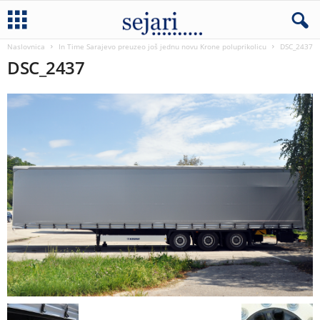
Naslovnica
In Time Sarajevo preuzeo još jednu novu Krone poluprikolicu
DSC_2437
DSC_2437