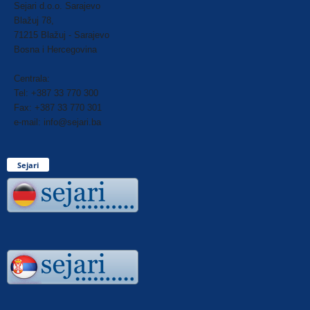
Sejari d.o.o. Sarajevo
Blažuj 78,
71215 Blažuj - Sarajevo
Bosna i Hercegovina
Centrala:
Tel: +387 33 770 300
Fax: +387 33 770 301
e-mail: info@sejari.ba
Sejari