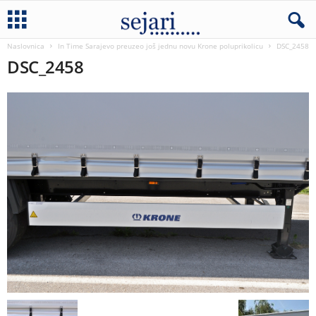
Naslovnica
In Time Sarajevo preuzeo još jednu novu Krone poluprikolicu
DSC_2458
DSC_2458