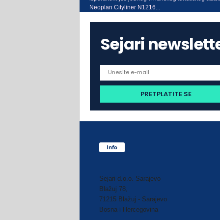
Neoplan Cityliner N1216...
Sejari newslett
Info
Sejari d.o.o. Sarajevo
Blažuj 78,
71215 Blažuj - Sarajevo
Bosna i Hercegovina