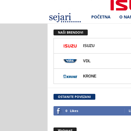
POČETNA
O NA
S
e
NAŠI BRENDOVI
j
ISUZU
a
VDL
r
KRONE
i
d
OSTANITE POVEZANI
.
0
Likes
L
o
Webmail