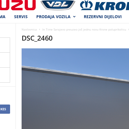
MA
SERVIS
PRODAJA VOZILA
REZERVNI DIJELOVI
Naslovnica
In Time Sarajevo preuzeo još jednu novu Krone poluprikolicu
DSC_2460
IKES