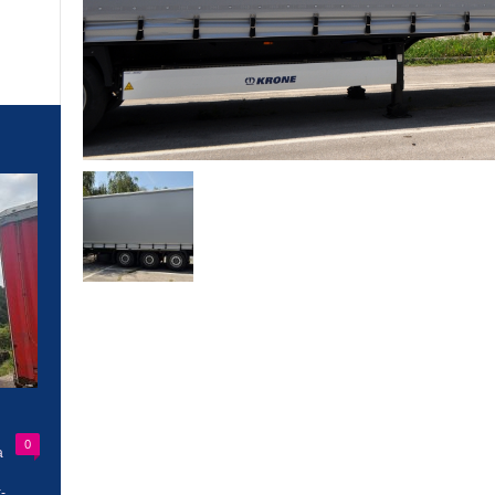
0
a
-