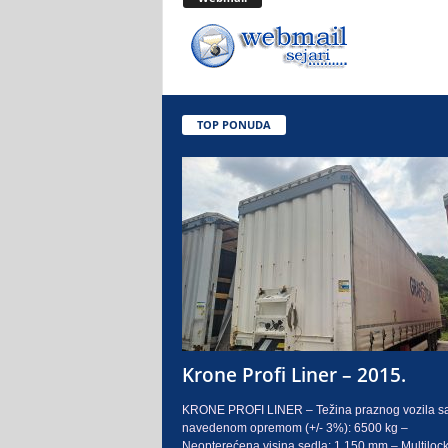
.
o
.
TOP PONUDA
S
a
r
a
j
e
Krone Profi Liner – 2015.
v
KRONE PROFI LINER – Težina praznog vozila s
navedenom opremom (+/- 3%): 6500 kg –
o
Neopterećena visina sedla: 1.150 mm – Multilock