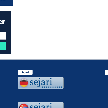
er
Sejari