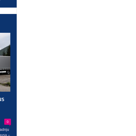
us
0
radnju
busa –