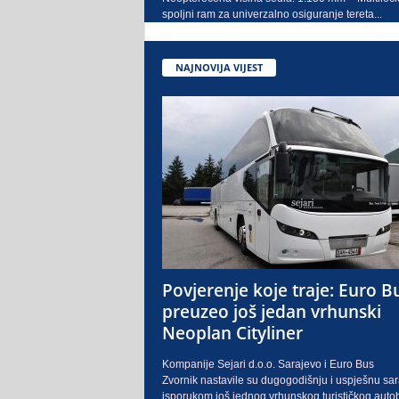
spoljni ram za univerzalno osiguranje tereta...
NAJNOVIJA VIJEST
Povjerenje koje traje: Euro B
preuzeo još jedan vrhunski
Neoplan Cityliner
Kompanije Sejari d.o.o. Sarajevo i Euro Bus
Zvornik nastavile su dugogodišnju i uspješnu sa
isporukom još jednog vrhunskog turističkog auto