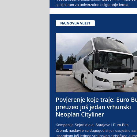
spoljni ram za univerzalno osiguranje tereta...
NAJNOVIJA VIJEST
Povjerenje koje traje: Euro B
preuzeo još jedan vrhunski
Neoplan Cityliner
Kompanije Sejari d.o.o. Sarajevo i Euro Bus
Zvornik nastavile su dugogodišnju i uspješnu sa
isporukom još jednog vrhunskog turističkog auto