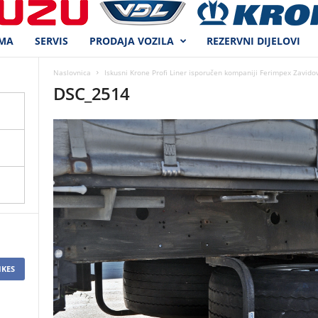
MA
SERVIS
PRODAJA VOZILA
REZERVNI DIJELOVI
Naslovnica
Iskusni Krone Profi Liner isporučen kompaniji Ferimpex Zavidov
DSC_2514
IKES