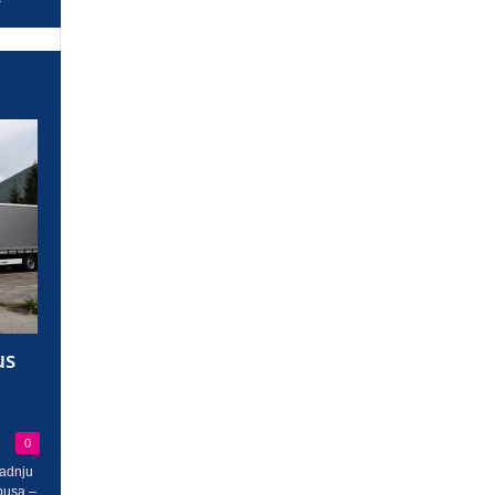
us
0
radnju
busa –