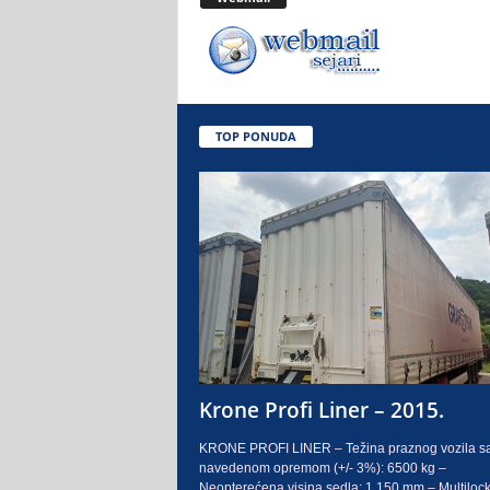
.
o
.
TOP PONUDA
S
a
r
a
j
e
Krone Profi Liner – 2015.
v
KRONE PROFI LINER – Težina praznog vozila s
navedenom opremom (+/- 3%): 6500 kg –
o
Neopterećena visina sedla: 1.150 mm – Multilock