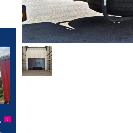
0
a
-