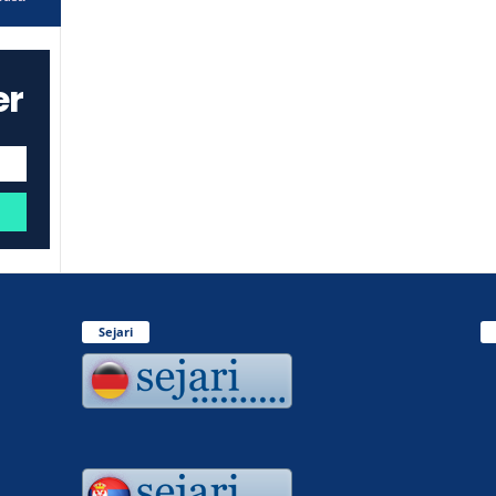
er
Sejari