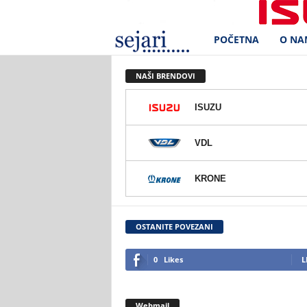
POČETNA
O NA
S
e
NAŠI BRENDOVI
j
ISUZU
a
VDL
r
KRONE
i
d
OSTANITE POVEZANI
.
0
Likes
L
o
Webmail