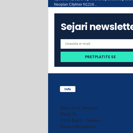
Neoplan Cityliner N1216...
Sejari newslett
Info
Sejari d.o.o. Sarajevo
Blažuj 78,
71215 Blažuj - Sarajevo
Bosna i Hercegovina