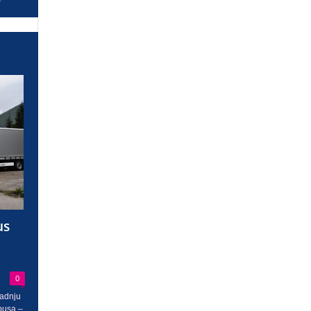
us
0
radnju
busa –