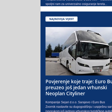
spoljni ram za univerzalno osiguranje tereta...
NAJNOVIJA VIJEST
Povjerenje koje traje: Euro B
preuzeo još jedan vrhunski
Neoplan Cityliner
Kompanije Sejari d.o.o. Sarajevo i Euro Bus
Zvornik nastavile su dugogodišnju i uspješnu sa
isporukom još jednog vrhunskog turističkog auto