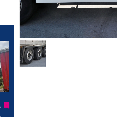
0
a
-