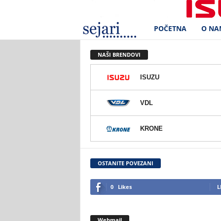
POČETNA
O NA
S
e
NAŠI BRENDOVI
j
ISUZU
a
VDL
r
KRONE
i
d
OSTANITE POVEZANI
.
0
Likes
L
o
Webmail