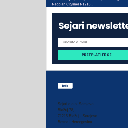
Neoplan Cityliner N1216...
Sejari newslett
Info
Sejari d.o.o. Sarajevo
Blažuj 78,
71215 Blažuj - Sarajevo
Bosna i Hercegovina