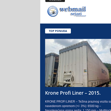
.
o
.
TOP PONUDA
S
a
r
a
j
e
Krone Profi Liner – 2015.
v
KRONE PROFI LINER – Težina praznog vozila s
navedenom opremom (+/- 3%): 6500 kg –
o
Neopterećena visina sedla: 1.150 mm – Multilock