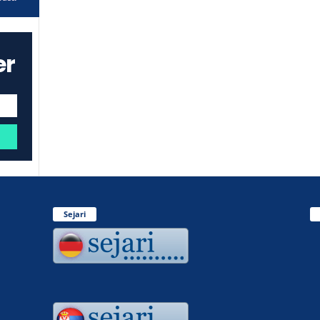
er
Sejari