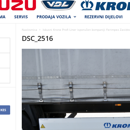
MA
SERVIS
PRODAJA VOZILA
REZERVNI DIJELOVI
Naslovnica
Iskusni Krone Profi Liner isporučen kompaniji Ferimpex Zavidov
DSC_2516
IKES