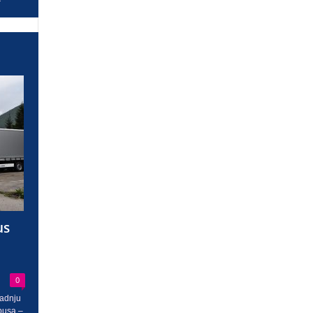
us
0
radnju
busa –