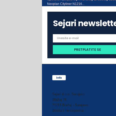
Neoplan Cityliner N1216...
Sejari newslett
Info
Sejari d.o.o. Sarajevo
Blažuj 78,
71215 Blažuj - Sarajevo
Bosna i Hercegovina