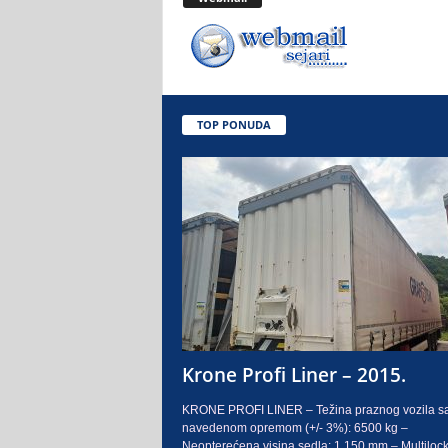
.
o
.
TOP PONUDA
S
a
r
a
j
e
Krone Profi Liner – 2015.
v
KRONE PROFI LINER – Težina praznog vozila s
navedenom opremom (+/- 3%): 6500 kg –
o
Neopterećena visina sedla: 1.150 mm – Multilock