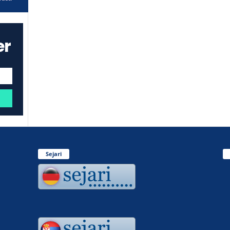
er
Sejari