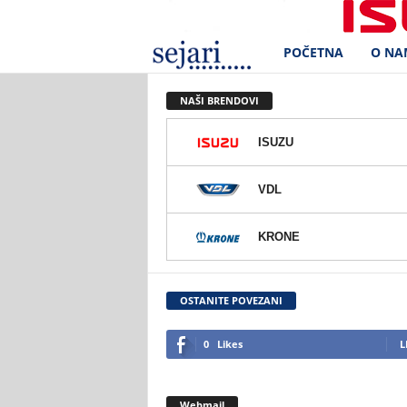
POČETNA
O NA
S
e
NAŠI BRENDOVI
j
ISUZU
a
VDL
r
KRONE
i
d
OSTANITE POVEZANI
.
0
Likes
L
o
Webmail