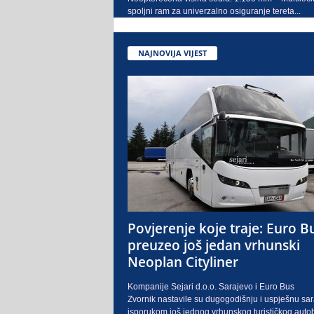
spoljni ram za univerzalno osiguranje tereta...
NAJNOVIJA VIJEST
Povjerenje koje traje: Euro B
preuzeo još jedan vrhunski
Neoplan Cityliner
Kompanije Sejari d.o.o. Sarajevo i Euro Bus
Zvornik nastavile su dugogodišnju i uspješnu sa
isporukom još jednog vrhunskog turističkog auto