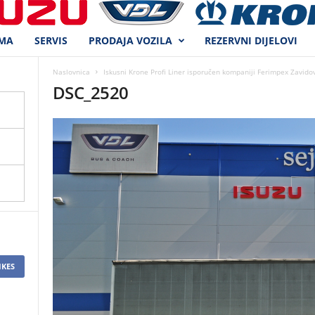
MA
SERVIS
PRODAJA VOZILA
REZERVNI DIJELOVI
Naslovnica
Iskusni Krone Profi Liner isporučen kompaniji Ferimpex Zavidov
DSC_2520
IKES