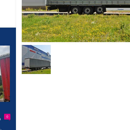
0
a
-