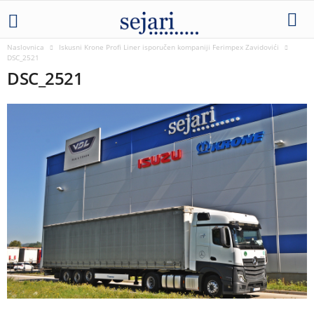
Naslovnica
Iskusni Krone Profi Liner isporučen kompaniji Ferimpex Zavidovići
DSC_2521
DSC_2521