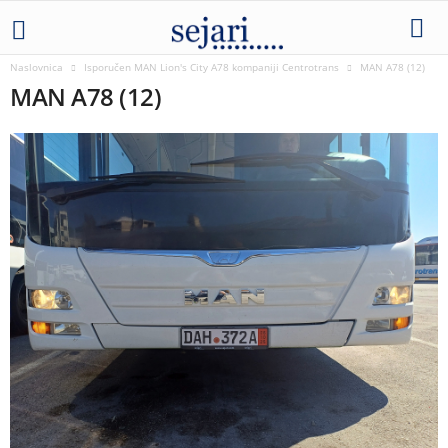
Naslovnica
Isporučen MAN Lion's City A78 kompaniji Centrotrans
MAN A78 (12)
MAN A78 (12)