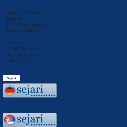
Sejari d.o.o. Sarajevo
Blažuj 78,
71215 Blažuj - Sarajevo
Bosna i Hercegovina
Centrala:
Tel: +387 33 770 300
Fax: +387 33 770 301
e-mail: info@sejari.ba
Sejari