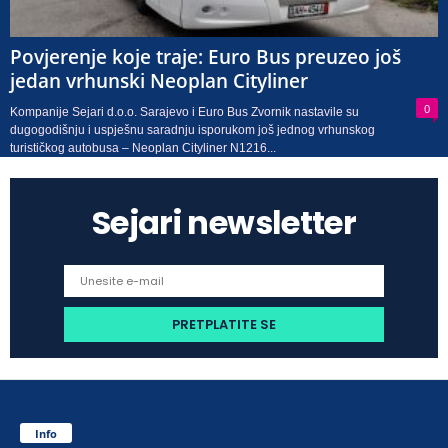
Povjerenje koje traje: Euro Bus preuzeo još
jedan vrhunski Neoplan Cityliner
0
Kompanije Sejari d.o.o. Sarajevo i Euro Bus Zvornik nastavile su
dugogodišnju i uspješnu saradnju isporukom još jednog vrhunskog
turističkog autobusa – Neoplan Cityliner N1216...
Sejari newsletter
Info