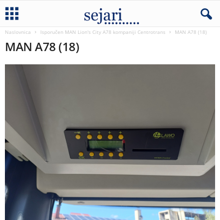
Naslovnica
Isporučen MAN Lion's City A78 kompaniji Centrotrans
MAN A78 (18)
MAN A78 (18)