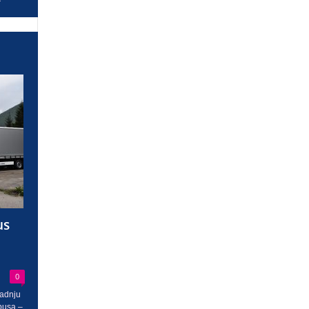
us
0
radnju
busa –