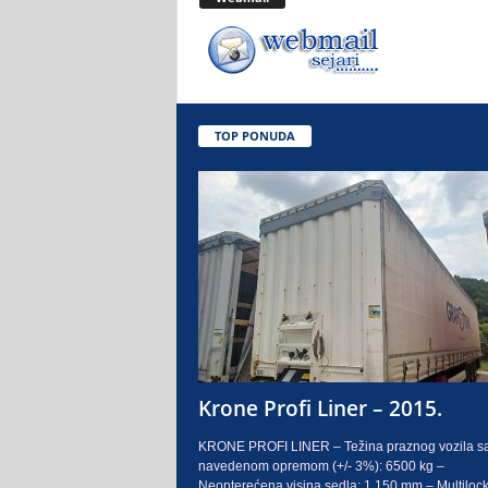
.
o
.
TOP PONUDA
S
a
r
a
j
e
Krone Profi Liner – 2015.
v
KRONE PROFI LINER – Težina praznog vozila s
navedenom opremom (+/- 3%): 6500 kg –
o
Neopterećena visina sedla: 1.150 mm – Multilock