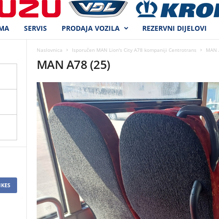
MA
SERVIS
PRODAJA VOZILA
REZERVNI DIJELOVI
Naslovnica
Isporučen MAN Lion's City A78 kompaniji Centrotrans
MAN A
MAN A78 (25)
IKES