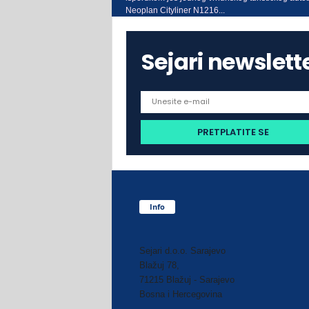
Neoplan Cityliner N1216...
Sejari newslett
Info
Sejari d.o.o. Sarajevo
Blažuj 78,
71215 Blažuj - Sarajevo
Bosna i Hercegovina