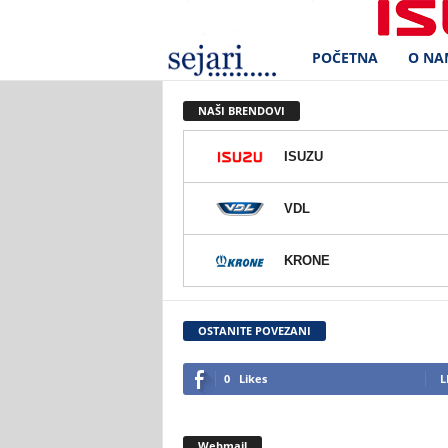
POČETNA
O NA
S
e
NAŠI BRENDOVI
j
ISUZU
a
VDL
r
KRONE
i
d
OSTANITE POVEZANI
.
0
Likes
L
o
Webmail