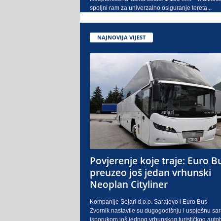
spoljni ram za univerzalno osiguranje tereta...
NAJNOVIJA VIJEST
Povjerenje koje traje: Euro B
preuzeo još jedan vrhunski
Neoplan Cityliner
Kompanije Sejari d.o.o. Sarajevo i Euro Bus
Zvornik nastavile su dugogodišnju i uspješnu sa
isporukom još jednog vrhunskog turističkog auto