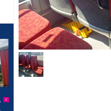
0
a
-