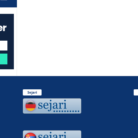
er
Sejari