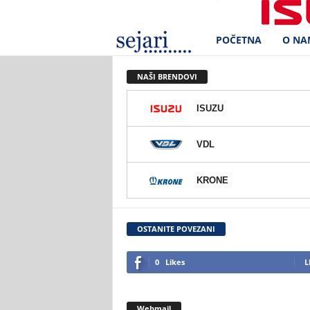
POČETNA
O NA
S
e
NAŠI BRENDOVI
j
ISUZU
a
VDL
r
KRONE
i
d
OSTANITE POVEZANI
.
0
Likes
L
o
Webmail