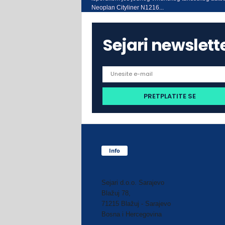
Neoplan Cityliner N1216...
Sejari newslett
Info
Sejari d.o.o. Sarajevo
Blažuj 78,
71215 Blažuj - Sarajevo
Bosna i Hercegovina