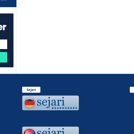
er
Sejari