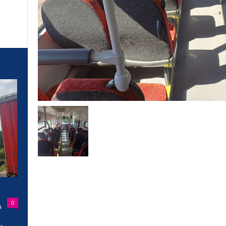
0
a
-