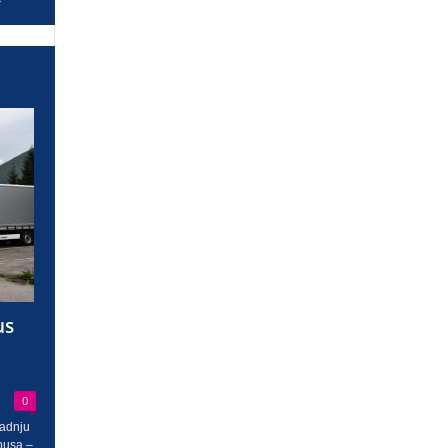
us
0
radnju
busa –