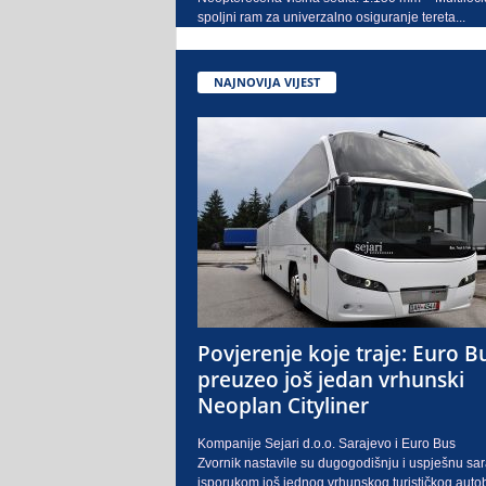
spoljni ram za univerzalno osiguranje tereta...
NAJNOVIJA VIJEST
Povjerenje koje traje: Euro B
preuzeo još jedan vrhunski
Neoplan Cityliner
Kompanije Sejari d.o.o. Sarajevo i Euro Bus
Zvornik nastavile su dugogodišnju i uspješnu sa
isporukom još jednog vrhunskog turističkog auto