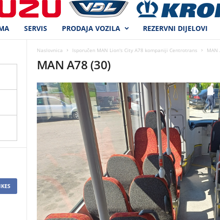
MA
SERVIS
PRODAJA VOZILA
REZERVNI DIJELOVI
Naslovnica
Isporučen MAN Lion's City A78 kompaniji Centrotrans
MAN A
MAN A78 (30)
IKES