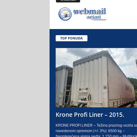
.
o
.
TOP PONUDA
S
a
r
a
j
e
Krone Profi Liner – 2015.
v
KRONE PROFI LINER – Težina praznog vozila s
navedenom opremom (+/- 3%): 6500 kg –
o
Neopterećena visina sedla: 1.150 mm – Multilock