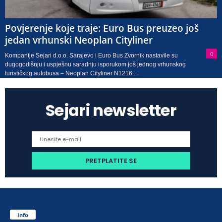
Povjerenje koje traje: Euro Bus preuzeo još
jedan vrhunski Neoplan Cityliner
0
Kompanije Sejari d.o.o. Sarajevo i Euro Bus Zvornik nastavile su
dugogodišnju i uspješnu saradnju isporukom još jednog vrhunskog
turističkog autobusa – Neoplan Cityliner N1216...
Sejari newsletter
Info