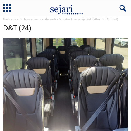
Naslovnica
Isporučen nov Mercedes Sprinter kompaniji D&T Čitluk
D&T (24)
D&T (24)