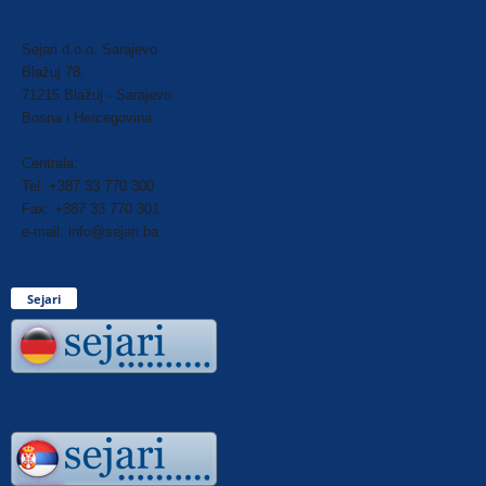
Sejari d.o.o. Sarajevo
Blažuj 78,
71215 Blažuj - Sarajevo
Bosna i Hercegovina
Centrala:
Tel: +387 33 770 300
Fax: +387 33 770 301
e-mail: info@sejari.ba
Sejari