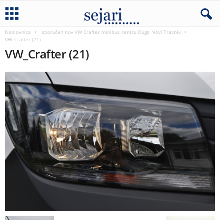
Naslovnica
Isporučen nov VW Crafter minibus centru Duga Novi Travnik
VW_Crafter (21)
VW_Crafter (21)