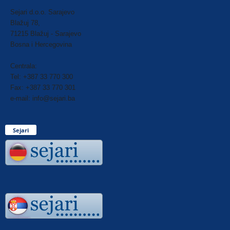
Sejari d.o.o. Sarajevo
Blažuj 78,
71215 Blažuj - Sarajevo
Bosna i Hercegovina
Centrala:
Tel: +387 33 770 300
Fax: +387 33 770 301
e-mail: info@sejari.ba
Sejari