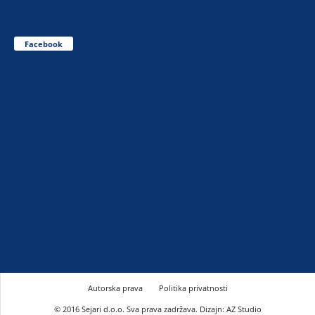
Facebook
Autorska prava
Politika privatnosti
© 2016 Sejari d.o.o. Sva prava zadržava. Dizajn: AZ Studio