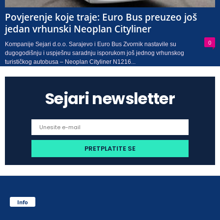
Povjerenje koje traje: Euro Bus preuzeo još
jedan vrhunski Neoplan Cityliner
0
Kompanije Sejari d.o.o. Sarajevo i Euro Bus Zvornik nastavile su
dugogodišnju i uspješnu saradnju isporukom još jednog vrhunskog
turističkog autobusa – Neoplan Cityliner N1216...
Sejari newsletter
Info