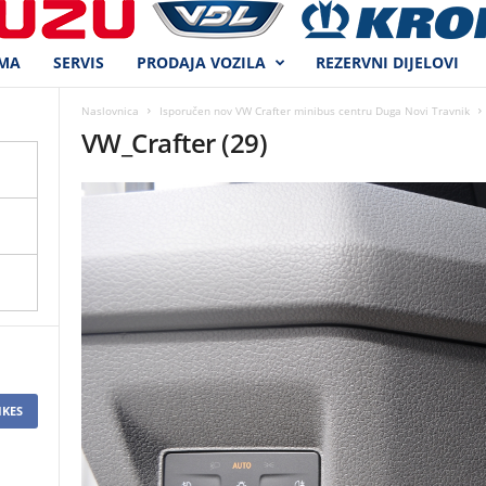
MA
SERVIS
PRODAJA VOZILA
REZERVNI DIJELOVI
Naslovnica
Isporučen nov VW Crafter minibus centru Duga Novi Travnik
VW_Crafter (29)
IKES