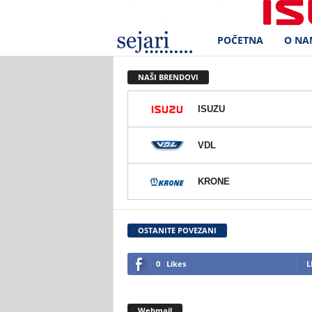
POČETNA
O NA
S
e
NAŠI BRENDOVI
j
ISUZU
a
VDL
r
KRONE
i
d
OSTANITE POVEZANI
.
0
Likes
L
o
Webmail