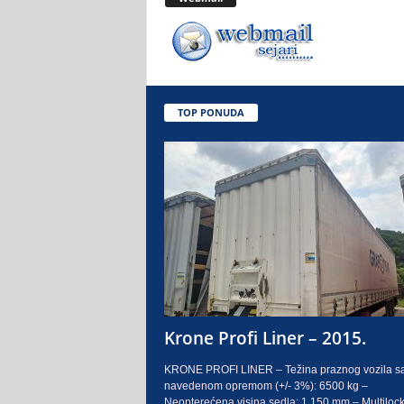
.
o
.
TOP PONUDA
S
a
r
a
j
e
Krone Profi Liner – 2015.
v
KRONE PROFI LINER – Težina praznog vozila s
navedenom opremom (+/- 3%): 6500 kg –
o
Neopterećena visina sedla: 1.150 mm – Multilock