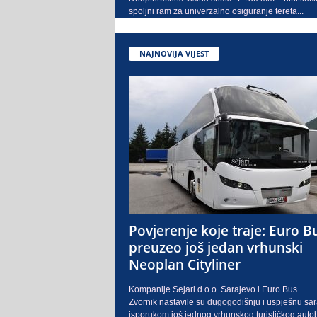
spoljni ram za univerzalno osiguranje tereta...
NAJNOVIJA VIJEST
Povjerenje koje traje: Euro B
preuzeo još jedan vrhunski
Neoplan Cityliner
Kompanije Sejari d.o.o. Sarajevo i Euro Bus
Zvornik nastavile su dugogodišnju i uspješnu sa
isporukom još jednog vrhunskog turističkog auto