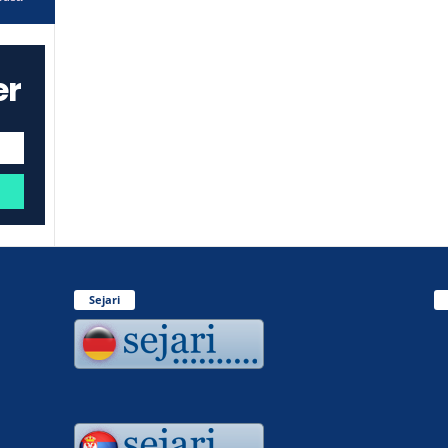
er
Sejari