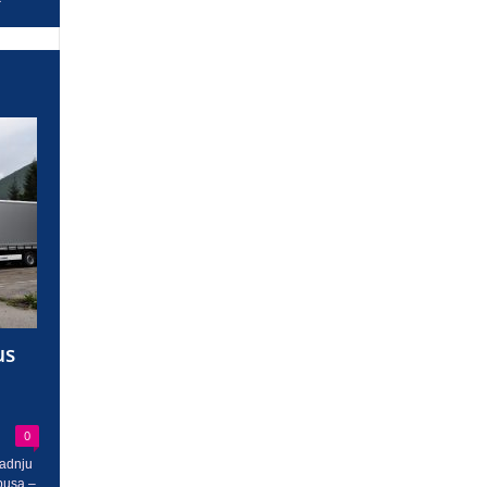
us
0
radnju
busa –