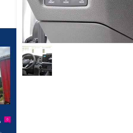
0
a
-