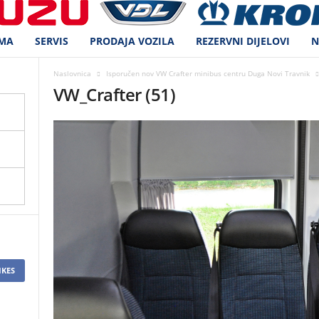
MA
SERVIS
PRODAJA VOZILA
REZERVNI DIJELOVI
Naslovnica
Isporučen nov VW Crafter minibus centru Duga Novi Travnik
VW_Crafter (51)
IKES