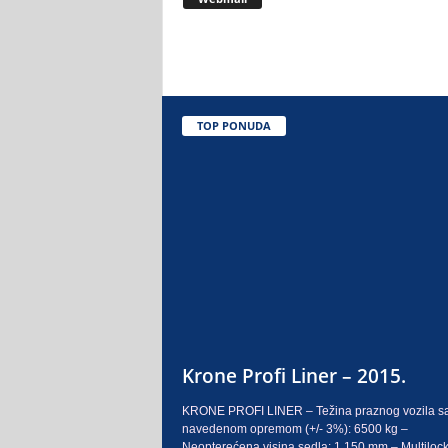
.
o
.
TOP PONUDA
S
a
r
a
j
e
Krone Profi Liner – 2015.
v
KRONE PROFI LINER – Težina praznog vozila s
navedenom opremom (+/- 3%): 6500 kg –
o
Neopterećena visina sedla: 1.150 mm – Multilock