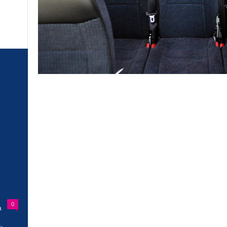
0
a
-