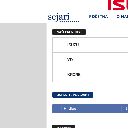
POČETNA
O NA
S
e
NAŠI BRENDOVI
j
ISUZU
a
VDL
r
KRONE
i
d
OSTANITE POVEZANI
.
0
Likes
L
o
Webmail