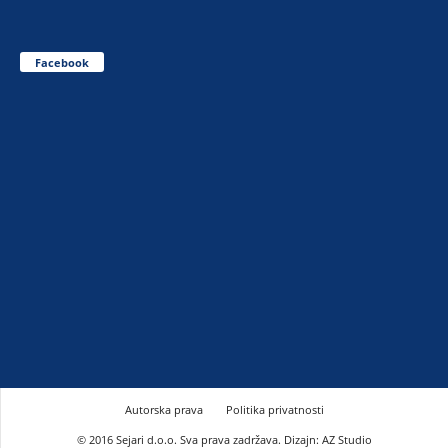
Facebook
Autorska prava
Politika privatnosti
© 2016 Sejari d.o.o. Sva prava zadržava. Dizajn: AZ Studio