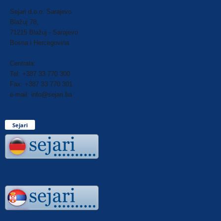
Sejari d.o.o. Sarajevo
Blažuj 78,
71215 Blažuj - Sarajevo
Bosna i Hercegovina
Centrala:
Tel: +387 33 770 300
Fax: +387 33 770 301
e-mail: info@sejari.ba
Sejari