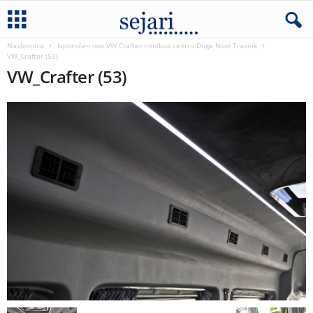
Naslovnica
Isporučen nov VW Crafter minibus centru Duga Novi Travnik
VW_Crafter (53)
VW_Crafter (53)