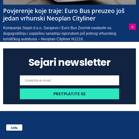
Povjerenje koje traje: Euro Bus preuzeo još
jedan vrhunski Neoplan Cityliner
0
Kompanije Sejari d.o.o. Sarajevo i Euro Bus Zvornik nastavile su
dugogodišnju i uspješnu saradnju isporukom još jednog vrhunskog
turističkog autobusa – Neoplan Cityliner N1216...
Sejari newsletter
Info