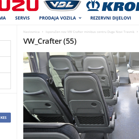
MA
SERVIS
PRODAJA VOZILA
REZERVNI DIJELOVI
Naslovnica
Isporučen nov VW Crafter minibus centru Duga Novi Travnik
VW_Crafter (55)
IKES