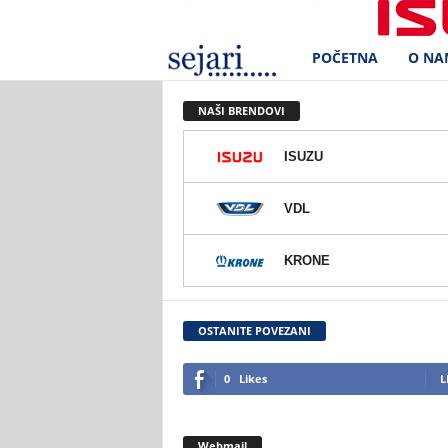
POČETNA
O NA
S
e
NAŠI BRENDOVI
j
ISUZU
a
VDL
r
KRONE
i
d
OSTANITE POVEZANI
.
0
Likes
L
o
Webmail