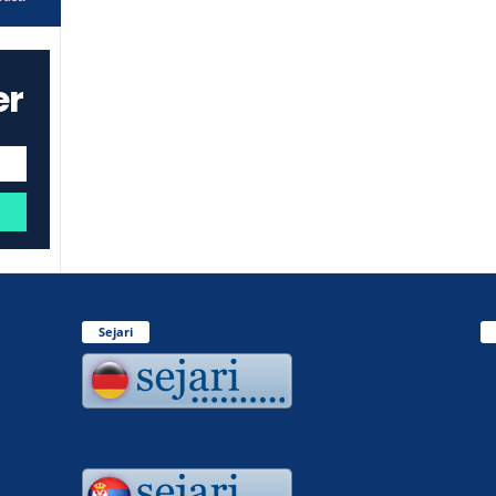
er
Sejari