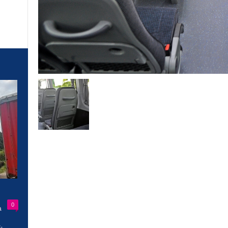
0
a
-