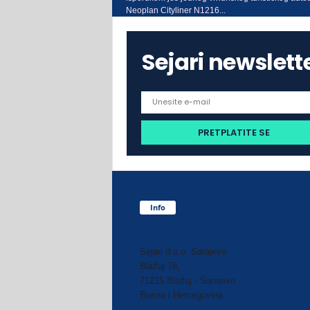
Neoplan Cityliner N1216...
Sejari newslett
Info
Sejari d.o.o. Sarajevo
Blažuj 78,
71215 Blažuj - Sarajevo
Bosna i Hercegovina