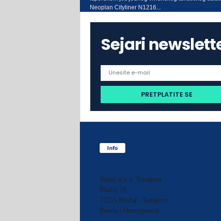
Neoplan Cityliner N1216...
Sejari newslett
Info
Sejari d.o.o. Sarajevo
Blažuj 78,
71215 Blažuj - Sarajevo
Bosna i Hercegovina