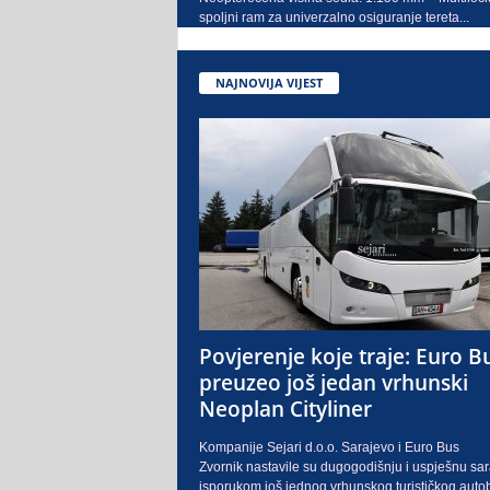
spoljni ram za univerzalno osiguranje tereta...
NAJNOVIJA VIJEST
Povjerenje koje traje: Euro B
preuzeo još jedan vrhunski
Neoplan Cityliner
Kompanije Sejari d.o.o. Sarajevo i Euro Bus
Zvornik nastavile su dugogodišnju i uspješnu sa
isporukom još jednog vrhunskog turističkog auto