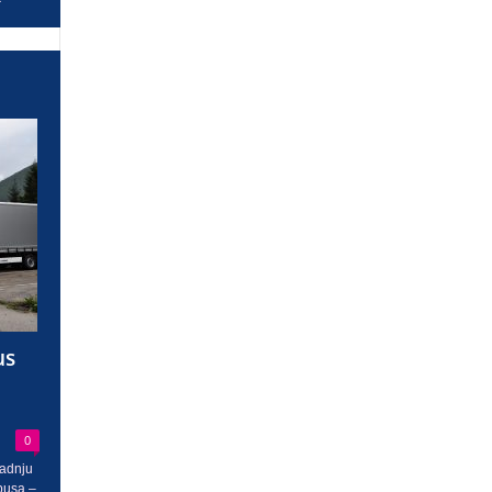
us
0
radnju
busa –