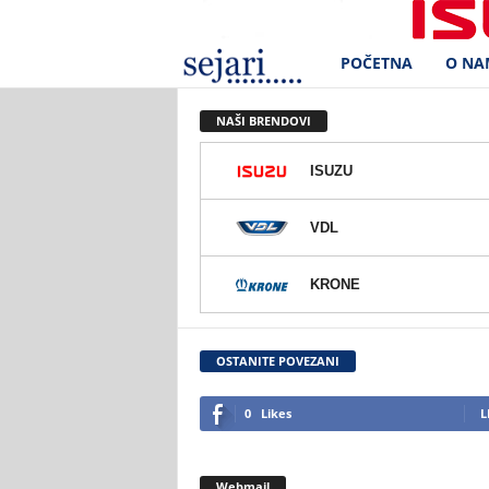
POČETNA
O NA
S
e
NAŠI BRENDOVI
j
ISUZU
a
VDL
r
KRONE
i
d
OSTANITE POVEZANI
.
0
Likes
L
o
Webmail