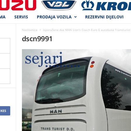
MA
SERVIS
PRODAJA VOZILA
REZERVNI DIJELOVI
Naslovnica
Isporučena dva MAN Lion's Coach Euro 6 autobusa Transturist
dscn9991
IKES