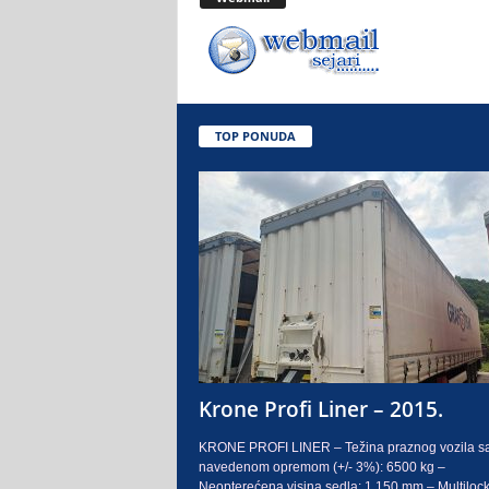
.
o
.
TOP PONUDA
S
a
r
a
j
e
Krone Profi Liner – 2015.
v
KRONE PROFI LINER – Težina praznog vozila s
navedenom opremom (+/- 3%): 6500 kg –
o
Neopterećena visina sedla: 1.150 mm – Multilock