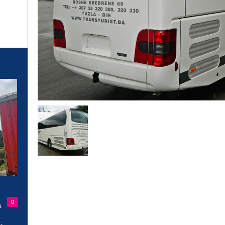
0
a
-