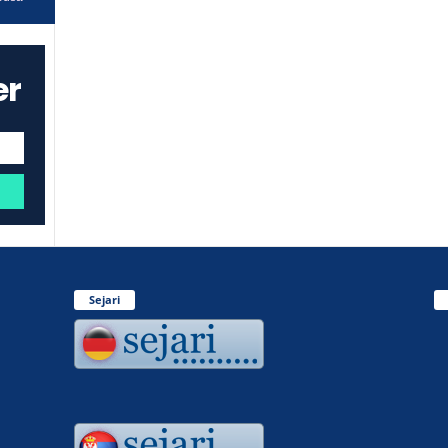
er
Sejari