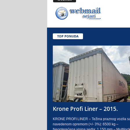
.
o
.
TOP PONUDA
S
a
r
a
j
e
Krone Profi Liner – 2015.
v
KRONE PROFI LINER – Težina praznog vozila s
navedenom opremom (+/- 3%): 6500 kg –
o
Neopterećena visina sedla: 1.150 mm – Multilock