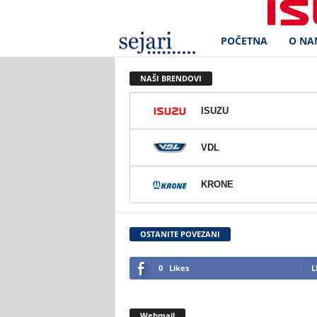
POČETNA
O NA
S
e
NAŠI BRENDOVI
j
ISUZU
a
VDL
r
KRONE
i
d
OSTANITE POVEZANI
.
0
Likes
L
o
Webmail