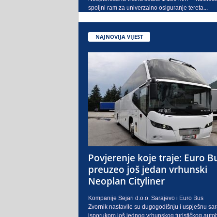
spoljni ram za univerzalno osiguranje tereta...
NAJNOVIJA VIJEST
Povjerenje koje traje: Euro B
preuzeo još jedan vrhunski
Neoplan Cityliner
Kompanije Sejari d.o.o. Sarajevo i Euro Bus
Zvornik nastavile su dugogodišnju i uspješnu sa
isporukom još jednog vrhunskog turističkog auto