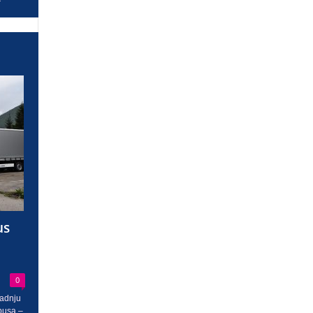
us
0
radnju
busa –