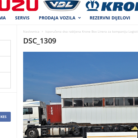
MA
SERVIS
PRODAJA VOZILA
REZERVNI DIJELOVI
Naslovnica
Isporučena dva rabljena Krone Box Linera za kompaniju Logisti
DSC_1309
IKES