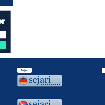
er
Sejari