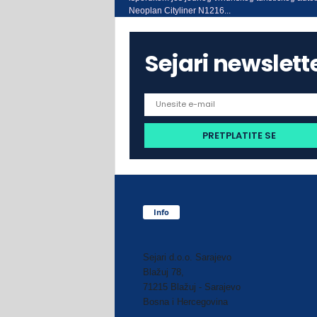
Neoplan Cityliner N1216...
Sejari newslett
Info
Sejari d.o.o. Sarajevo
Blažuj 78,
71215 Blažuj - Sarajevo
Bosna i Hercegovina