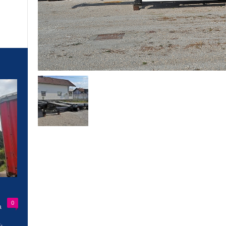
0
a
-