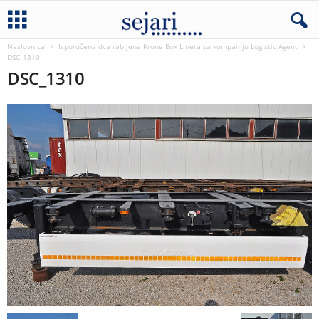
Naslovnica
Isporučena dva rabljena Krone Box Linera za kompaniju Logistic Agent
DSC_1310
DSC_1310