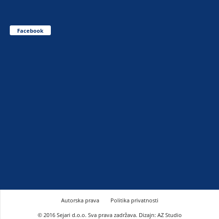
Facebook
Autorska prava
Politika privatnosti
© 2016 Sejari d.o.o. Sva prava zadržava. Dizajn: AZ Studio