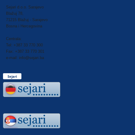
Sejari d.o.o. Sarajevo
Blažuj 78,
71215 Blažuj - Sarajevo
Bosna i Hercegovina
Centrala:
Tel: +387 33 770 300
Fax: +387 33 770 301
e-mail: info@sejari.ba
Sejari