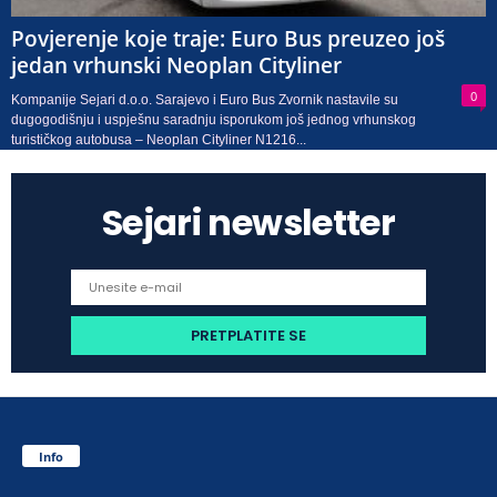
Povjerenje koje traje: Euro Bus preuzeo još
jedan vrhunski Neoplan Cityliner
0
Kompanije Sejari d.o.o. Sarajevo i Euro Bus Zvornik nastavile su
dugogodišnju i uspješnu saradnju isporukom još jednog vrhunskog
turističkog autobusa – Neoplan Cityliner N1216...
Sejari newsletter
Info