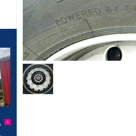
0
a
-