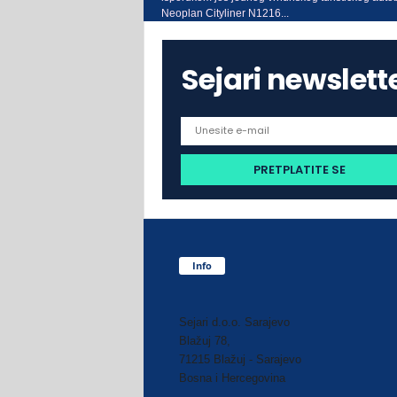
Neoplan Cityliner N1216...
Sejari newslett
Info
Sejari d.o.o. Sarajevo
Blažuj 78,
71215 Blažuj - Sarajevo
Bosna i Hercegovina