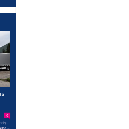
us
0
radnju
busa –