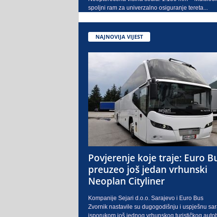
spoljni ram za univerzalno osiguranje tereta...
NAJNOVIJA VIJEST
Povjerenje koje traje: Euro B
preuzeo još jedan vrhunski
Neoplan Cityliner
Kompanije Sejari d.o.o. Sarajevo i Euro Bus
Zvornik nastavile su dugogodišnju i uspješnu sa
isporukom još jednog vrhunskog turističkog auto