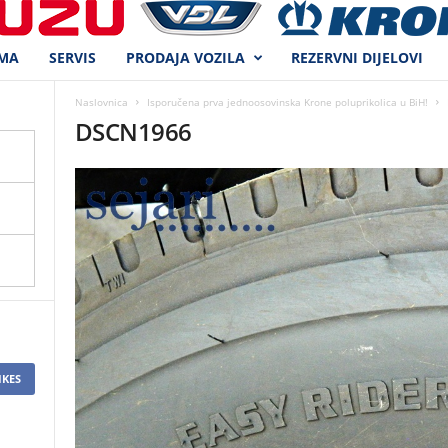
MA
SERVIS
PRODAJA VOZILA
REZERVNI DIJELOVI
Naslovnica
Isporučena prva jednoosovinska Krone poluprikolica u BiH!
DSCN1966
IKES