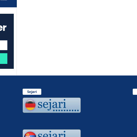
er
Sejari