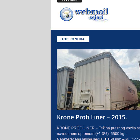
.
o
.
TOP PONUDA
S
a
r
a
j
e
Krone Profi Liner – 2015.
v
KRONE PROFI LINER – Težina praznog vozila s
navedenom opremom (+/- 3%): 6500 kg –
o
Neopterećena visina sedla: 1.150 mm – Multilock