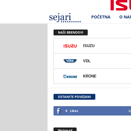
POČETNA
O NA
S
e
NAŠI BRENDOVI
j
ISUZU
a
VDL
r
KRONE
i
d
OSTANITE POVEZANI
.
0
Likes
L
o
Webmail