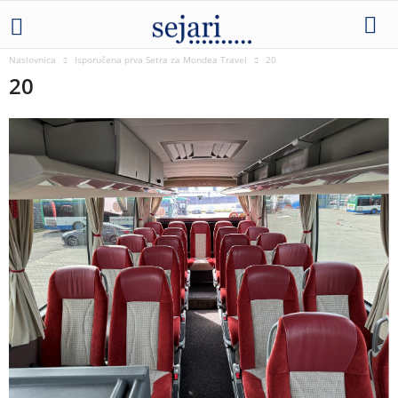
Naslovnica
Isporučena prva Setra za Mondea Travel
20
20