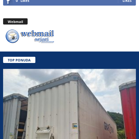
0
Likes
LIKES
Webmail
TOP PONUDA