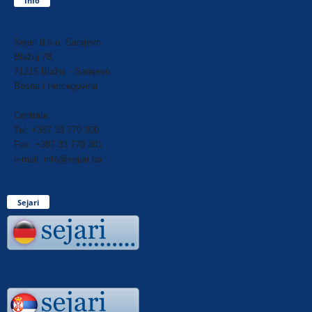
Info
Sejari d.o.o. Sarajevo
Blažuj 78,
71215 Blažuj - Sarajevo
Bosna i Hercegovina
Centrala:
Tel: +387 33 770 300
Fax: +387 33 770 301
e-mail: info@sejari.ba
Sejari