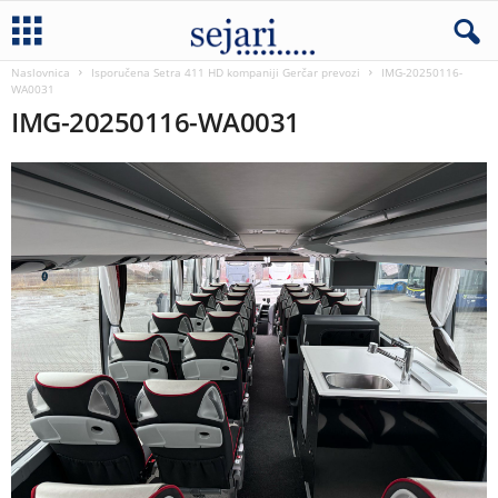
Naslovnica
Isporučena Setra 411 HD kompaniji Gerčar prevozi
IMG-20250116-
WA0031
IMG-20250116-WA0031