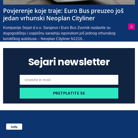
Povjerenje koje traje: Euro Bus preuzeo još
jedan vrhunski Neoplan Cityliner
0
Kompanije Sejari d.o.o. Sarajevo i Euro Bus Zvornik nastavile su
dugogodišnju i uspješnu saradnju isporukom još jednog vrhunskog
turističkog autobusa – Neoplan Cityliner N1216...
Sejari newsletter
Info