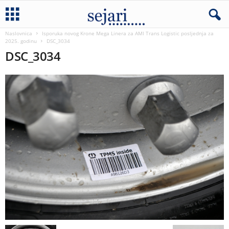
Naslovnica
Isporuka novog Krone Mega Linera za AMI Trans Logistic posljednja za
2025. godinu
DSC_3034
DSC_3034