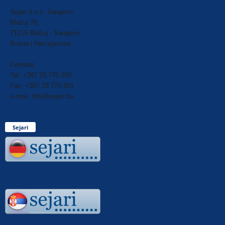
Sejari d.o.o. Sarajevo
Blažuj 78,
71215 Blažuj - Sarajevo
Bosna i Hercegovina
Centrala:
Tel: +387 33 770 300
Fax: +387 33 770 301
e-mail: info@sejari.ba
Sejari