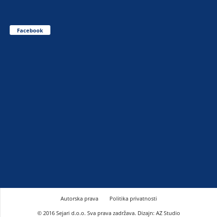
Facebook
Autorska prava
Politika privatnosti
© 2016 Sejari d.o.o. Sva prava zadržava. Dizajn: AZ Studio