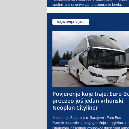
spoljni ram za univerzalno osiguranje tereta...
NAJNOVIJA VIJEST
Povjerenje koje traje: Euro B
preuzeo još jedan vrhunski
Neoplan Cityliner
Kompanije Sejari d.o.o. Sarajevo i Euro Bus
Zvornik nastavile su dugogodišnju i uspješnu sa
isporukom još jednog vrhunskog turističkog auto