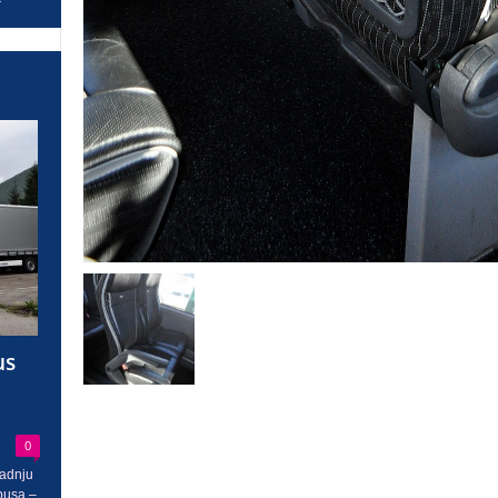
us
0
radnju
busa –