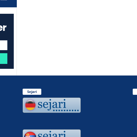
er
Sejari