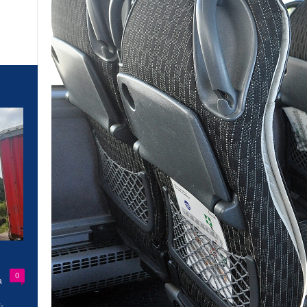
0
a
-