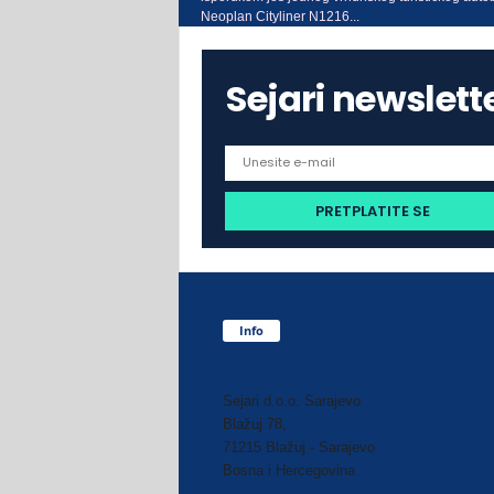
Neoplan Cityliner N1216...
Sejari newslett
Info
Sejari d.o.o. Sarajevo
Blažuj 78,
71215 Blažuj - Sarajevo
Bosna i Hercegovina