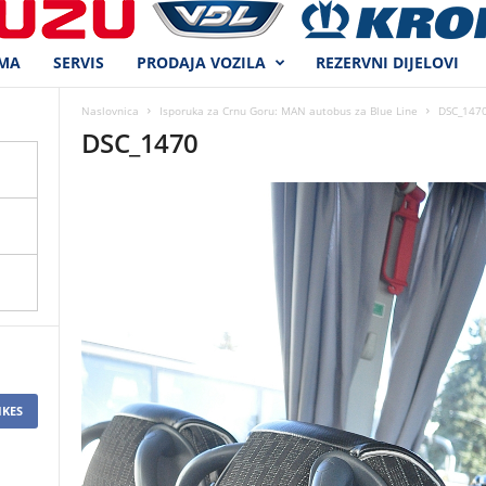
MA
SERVIS
PRODAJA VOZILA
REZERVNI DIJELOVI
Naslovnica
Isporuka za Crnu Goru: MAN autobus za Blue Line
DSC_147
DSC_1470
IKES