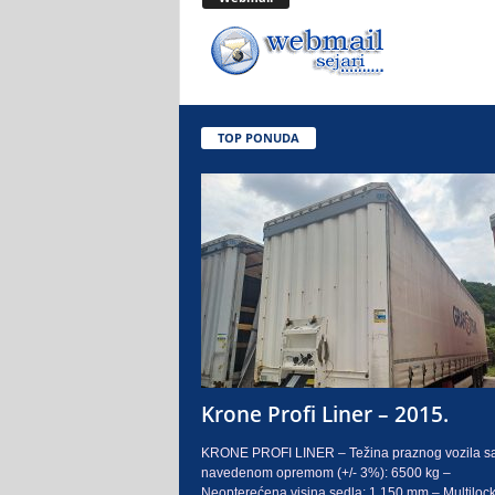
.
o
.
TOP PONUDA
S
a
r
a
j
e
Krone Profi Liner – 2015.
v
KRONE PROFI LINER – Težina praznog vozila s
navedenom opremom (+/- 3%): 6500 kg –
o
Neopterećena visina sedla: 1.150 mm – Multilock