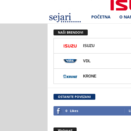
POČETNA
O NA
S
e
NAŠI BRENDOVI
j
ISUZU
a
VDL
r
KRONE
i
d
OSTANITE POVEZANI
.
0
Likes
L
o
Webmail