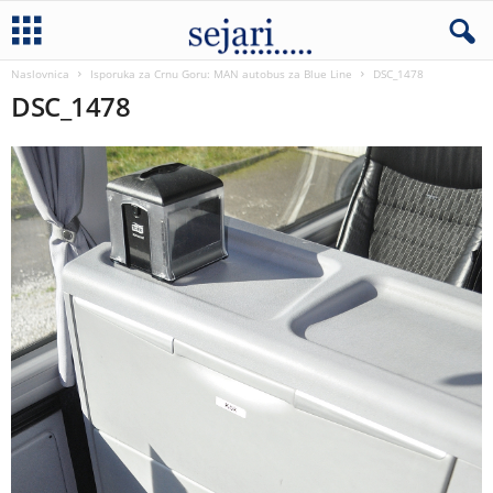
Naslovnica
Isporuka za Crnu Goru: MAN autobus za Blue Line
DSC_1478
DSC_1478