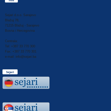
Info
Sejari d.o.o. Sarajevo
Blažuj 78,
71215 Blažuj - Sarajevo
Bosna i Hercegovina
Centrala:
Tel: +387 33 770 300
Fax: +387 33 770 301
e-mail: info@sejari.ba
Sejari