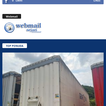
0
Likes
LIKES
Webmail
TOP PONUDA