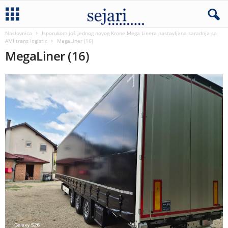
Naslovnica
Isporukom još jednog novog Krone Mega Linera nastavljena saradnja sa
AMI trans logistic
MegaLiner (16)
MegaLiner (16)