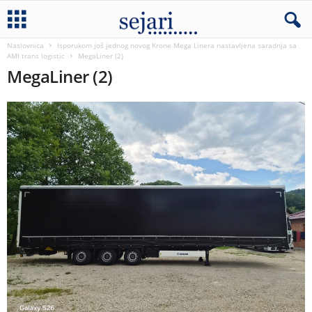
Naslovnica
Isporukom još jednog novog Krone Mega Linera nastavljena saradnja sa
AMI trans logistic
MegaLiner (2)
MegaLiner (2)