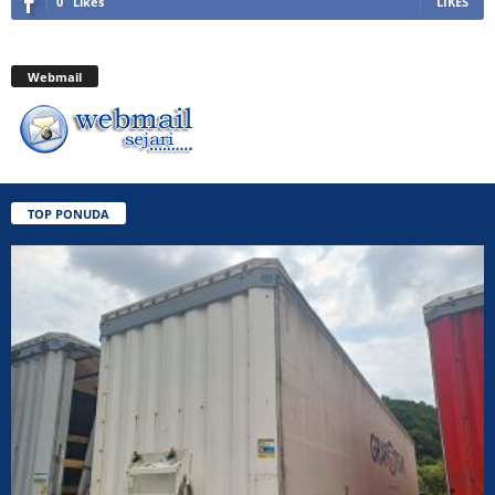
0
Likes
LIKES
Webmail
TOP PONUDA