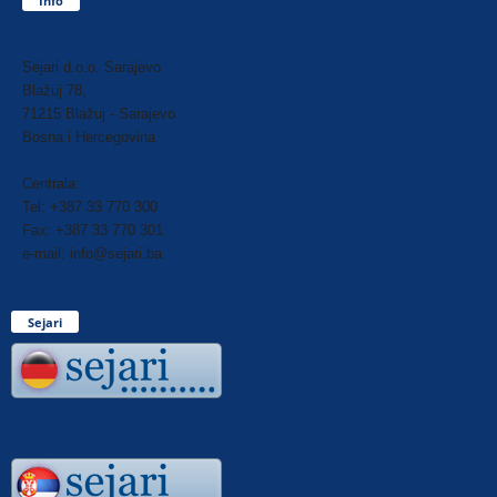
Info
Sejari d.o.o. Sarajevo
Blažuj 78,
71215 Blažuj - Sarajevo
Bosna i Hercegovina
Centrala:
Tel: +387 33 770 300
Fax: +387 33 770 301
e-mail: info@sejari.ba
Sejari