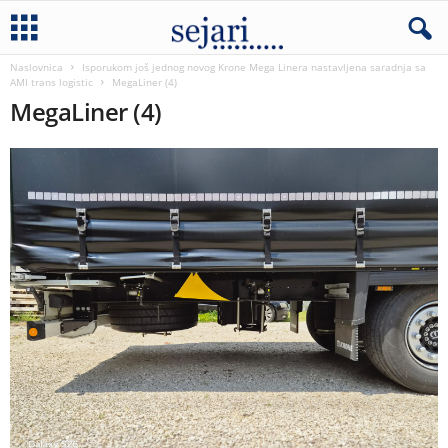
Naslovnica
Isporukom još jednog novog Krone Mega Linera nastavljena saradnja sa
AMI trans logistic
MegaLiner (4)
MegaLiner (4)