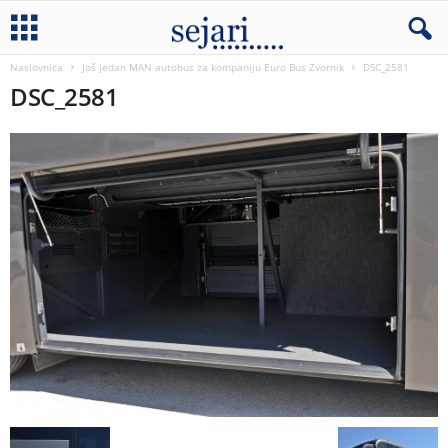
Naslovnica
Još jedan MAN autobus za kompaniju Euro Bus Zvornik
DSC_2581
DSC_2581