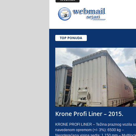
.
o
.
TOP PONUDA
S
a
r
a
j
e
Krone Profi Liner – 2015.
v
KRONE PROFI LINER – Težina praznog vozila s
navedenom opremom (+/- 3%): 6500 kg –
o
Neopterećena visina sedla: 1.150 mm – Multilock