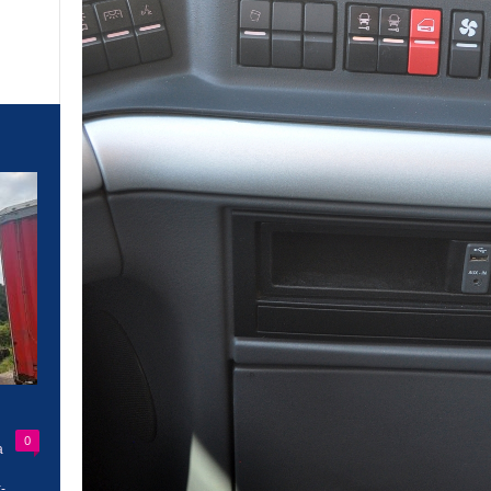
0
a
-