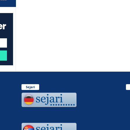
er
Sejari