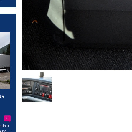
us
0
radnju
busa –