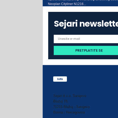
Neoplan Cityliner N1216...
Sejari newslett
Info
Sejari d.o.o. Sarajevo
Blažuj 78,
71215 Blažuj - Sarajevo
Bosna i Hercegovina