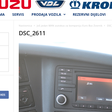
MA
SERVIS
PRODAJA VOZILA
REZERVNI DIJELOVI
Naslovnica
Još jedan MAN autobus za kompaniju Euro Bus Zvornik
DSC
DSC_2611
IKES