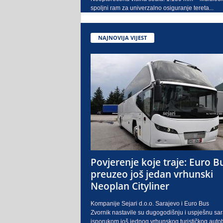
spoljni ram za univerzalno osiguranje tereta...
NAJNOVIJA VIJEST
Povjerenje koje traje: Euro B
preuzeo još jedan vrhunski
Neoplan Cityliner
Kompanije Sejari d.o.o. Sarajevo i Euro Bus
Zvornik nastavile su dugogodišnju i uspješnu sa
isporukom još jednog vrhunskog turističkog auto