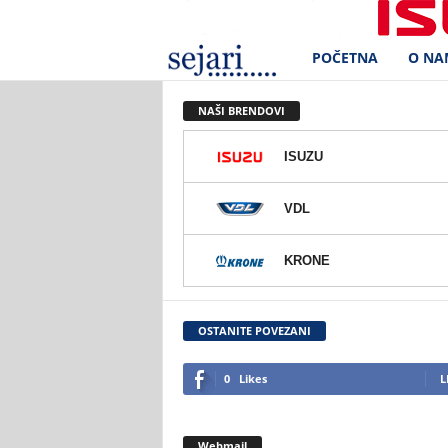
POČETNA
O NA
S
e
NAŠI BRENDOVI
j
ISUZU
a
VDL
r
KRONE
i
d
OSTANITE POVEZANI
.
0
Likes
L
o
Webmail