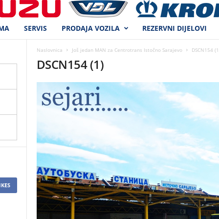
MA
SERVIS
PRODAJA VOZILA
REZERVNI DIJELOVI
Naslovnica
Još jedan MAN za Centrotrans Istočno Sarajevo
DSCN154 (1
DSCN154 (1)
IKES