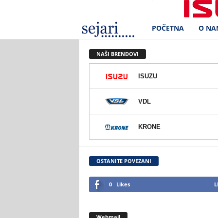
POČETNA
O NA
S
e
NAŠI BRENDOVI
j
ISUZU
a
VDL
r
KRONE
i
d
OSTANITE POVEZANI
.
0
Likes
L
o
Webmail