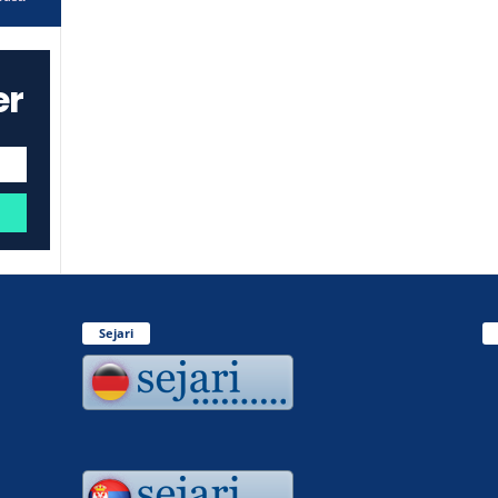
er
Sejari