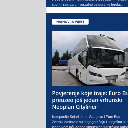
spoljni ram za univerzalno osiguranje tereta...
NAJNOVIJA VIJEST
Povjerenje koje traje: Euro B
preuzeo još jedan vrhunski
Neoplan Cityliner
Kompanije Sejari d.o.o. Sarajevo i Euro Bus
Zvornik nastavile su dugogodišnju i uspješnu sa
isporukom još jednog vrhunskog turističkog auto