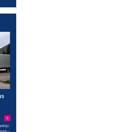
us
0
radnju
busa –