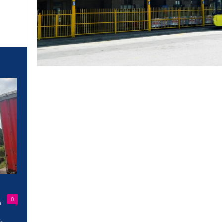
0
a
-