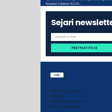
Neoplan Cityliner N1216...
Sejari newslett
Info
Sejari d.o.o. Sarajevo
Blažuj 78,
71215 Blažuj - Sarajevo
Bosna i Hercegovina