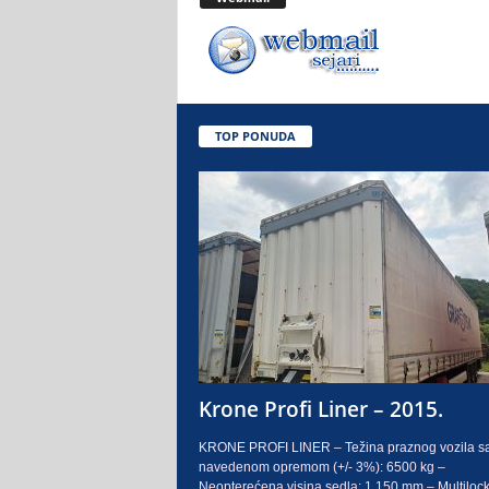
.
o
.
TOP PONUDA
S
a
r
a
j
e
Krone Profi Liner – 2015.
v
KRONE PROFI LINER – Težina praznog vozila s
navedenom opremom (+/- 3%): 6500 kg –
o
Neopterećena visina sedla: 1.150 mm – Multilock